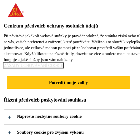
You are accessing "Sika CZ", it seems you are accessing it from "Sp
TO SIKA USA
STAY ON SIKA CZ
VYBERTE STÁ
Centrum předvoleb ochrany osobních údajů
Při návštěvě jakékoli webové stránky je pravděpodobné, že stránka získá nebo u
se vás, vašich preferencí a zařízení, které používáte. Většinou to slouží k vylep
Sika CZ
jednotlivce, ale celkově mohou pomoci přizpůsobovat prostředí vašim potřebám
akceptovat. Když kliknete na různé tituly, dozvíte se více a budete moci nastav
funguje a jaké služby jsou vám nabízeny.
ZÁSADY UCHOVÁVÁNÍ COOKIE
FASÁDY
Potvrdit moje volby
Lepidla a tmely pro zhotovení fasád
Řízení předvoleb poskytování souhlasu
Naprosto nezbytné soubory cookie
Soubory cookie pro zvýšení výkonu