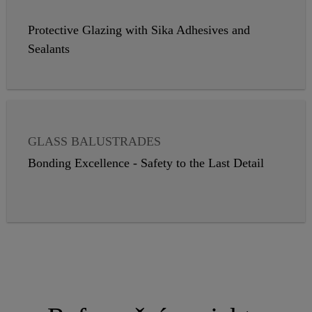
Protective Glazing with Sika Adhesives and
Sealants
GLASS BALUSTRADES
INSULATING GLASS
PANEL CLADDING
Bonding Excellence - Safety to the Last Detail
STRUCTURAL GLAZING
VAPOR PROOFING
WEATHER SEALING