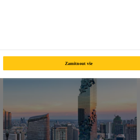
EXCELLENCE pomáhá definovat pracovní postup s
odpovědnostmi a úkoly pro projekty fasád. Zajistěte, aby
byl váš projekt proveden maximálně profesionálním
způsobem s programem BONDING EXCELLENCE.
BONDING EXCELLENCE
Zamítnout vše