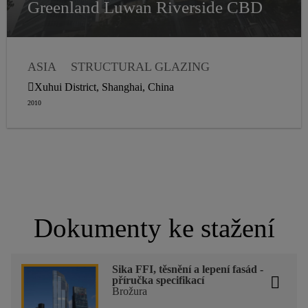
Greenland Luwan Riverside CBD
ASIA
STRUCTURAL GLAZING
WEATHER SEALANTS
Xuhui District, Shanghai, China
2010
Dokumenty ke stažení
Sika FFI, těsnění a lepení fasád -
příručka specifikací
Brožura