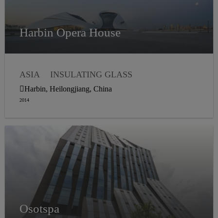
Harbin Opera House
ASIA
INSULATING GLASS
WEATHER SEALING
Harbin, Heilongjiang, China
STRUCTURAL GLAZING
2014
Osotspa