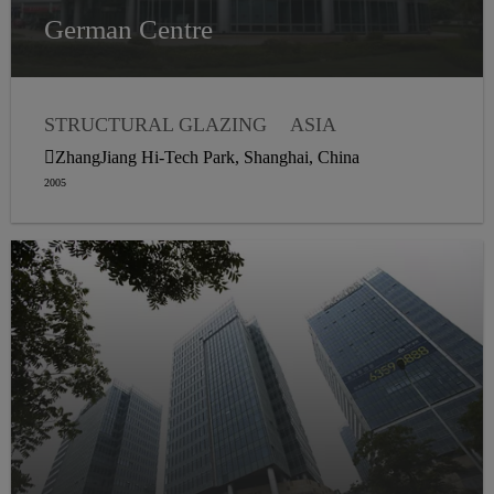
German Centre
STRUCTURAL GLAZING
ASIA
WEATHER SEALING
ZhangJiang Hi-Tech Park, Shanghai, China
2005