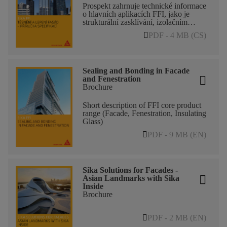
Prospekt zahrnuje technické informace
o hlavních aplikacích FFI, jako je
strukturální zasklívání, izolačním
zasklení, těsnění proti povětrnostním
PDF - 4 MB (CS)
vlivům, vodotěsné a parotěsné
membrány, lepení panelů atd.
Sealing and Bonding in Facade
and Fenestration
Brochure
Short description of FFI core product
range (Facade, Fenestration, Insulating
Glass)
PDF - 9 MB (EN)
Sika Solutions for Facades -
Asian Landmarks with Sika
Inside
Brochure
PDF - 2 MB (EN)