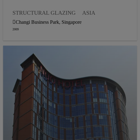
STRUCTURAL GLAZING
ASIA
WEATHER SEALING
Changi Business Park, Singapore
2009