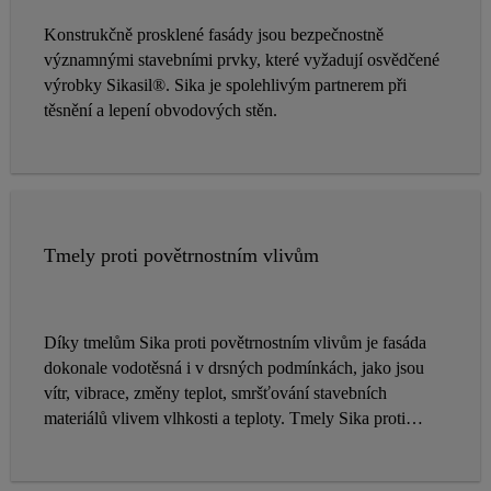
Konstrukčně prosklené fasády jsou bezpečnostně
významnými stavebními prvky, které vyžadují osvědčené
výrobky Sikasil®. Sika je spolehlivým partnerem při
těsnění a lepení obvodových stěn.
Tmely proti povětrnostním vlivům
Díky tmelům Sika proti povětrnostním vlivům je fasáda
dokonale vodotěsná i v drsných podmínkách, jako jsou
vítr, vibrace, změny teplot, smršťování stavebních
materiálů vlivem vlhkosti a teploty. Tmely Sika proti
povětrnostním vlivům jsou k dispozici ve široké škále
barev.