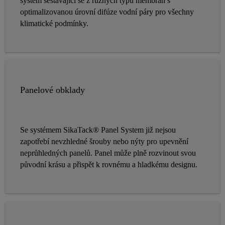
systém sestávající se z různých typů membrán s
optimalizovanou úrovní difúze vodní páry pro všechny
klimatické podmínky.
Panelové obklady
Se systémem SikaTack® Panel System již nejsou
zapotřebí nevzhledné šrouby nebo nýty pro upevnění
neprůhledných panelů. Panel může plně rozvinout svou
původní krásu a přispět k rovnému a hladkému designu.