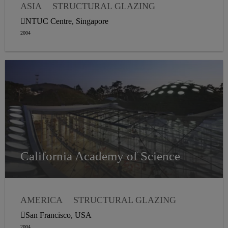
ASIA
STRUCTURAL GLAZING
WEATHER SEALING
NTUC Centre, Singapore
2004
California Academy of Science
AMERICA
STRUCTURAL GLAZING
WEATHER SEALING
VAPOR PROOFING
San Francisco, USA
2004