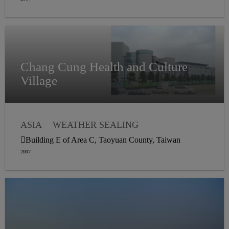
Chang Cung Health and Culture
Village
ASIA
WEATHER SEALING
STRUCTURAL GLAZING
Building E of Area C, Taoyuan County, Taiwan
2007