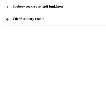
Soubory cookie pro lepší funkčnost
Co hledáte?
Cílené soubory cookie
Zvolte si
Sika Kalkul
aplikaci
spár
Industry
Stavební komponenty
Fasády