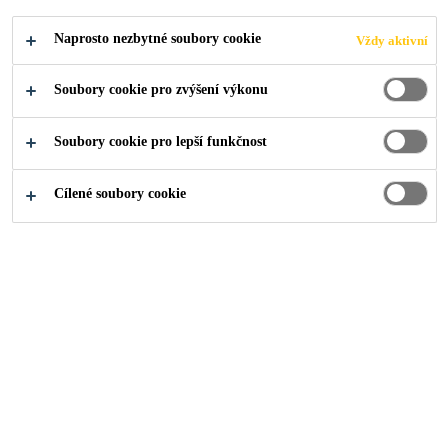
Naprosto nezbytné soubory cookie
Vždy aktivní
Industry
Dopravní prostředky
Soubory cookie pro zvýšení výkonu
Soubory cookie pro lepší funkčnost
Řešení zvukové izolace pro snížení hluku
motoru a silničního hluku pomocí redukce
Cílené soubory cookie
vibrací.
Kam dál?
Prodejní místa
Kontakty
O nás