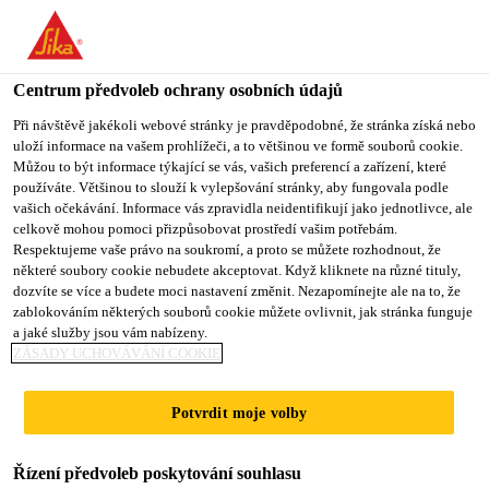
You are accessing "Sika CZ", it seems you are accessing it from
"Spojené státy". We have a dedicated website for your country.
Centrum předvoleb ochrany osobních údajů
TO SIKA
STAY ON SIKA
VYBERTE
USA
CZ
STÁT
Při návštěvě jakékoli webové stránky je pravděpodobné, že stránka získá nebo
uloží informace na vašem prohlížeči, a to většinou ve formě souborů cookie.
Můžou to být informace týkající se vás, vašich preferencí a zařízení, které
používáte. Většinou to slouží k vylepšování stránky, aby fungovala podle
Sika CZ
vašich očekávání. Informace vás zpravidla neidentifikují jako jednotlivce, ale
celkově mohou pomoci přizpůsobovat prostředí vašim potřebám.
Respektujeme vaše právo na soukromí, a proto se můžete rozhodnout, že
některé soubory cookie nebudete akceptovat. Když kliknete na různé tituly,
dozvíte se více a budete moci nastavení změnit. Nezapomínejte ale na to, že
MATERIÁLY PRO
zablokováním některých souborů cookie můžete ovlivnit, jak stránka funguje
a jaké služby jsou vám nabízeny.
ODHLUČNĚNÍ A
ZÁSADY UCHOVÁVÁNÍ COOKIE
TLUMENÍ ZVUKU
Potvrdit moje volby
Řízení předvoleb poskytování souhlasu