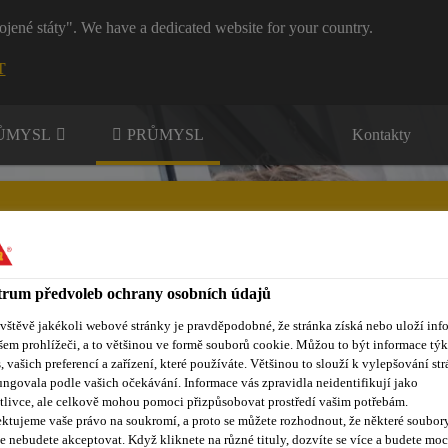
ojené státy". We have a dedicated website for your country.
T
RŮMYSL
PRŮMYSL
Kontakty
rum předvoleb ochrany osobních údajů
Inovace
Dokumenty ke stažení
O nás
Aktuality
U
ávštěvě jakékoli webové stránky je pravděpodobné, že stránka získá nebo uloží inf
šem prohlížeči, a to většinou ve formě souborů cookie. Můžou to být informace týk
s, vašich preferencí a zařízení, které používáte. Většinou to slouží k vylepšování str
ungovala podle vašich očekávání. Informace vás zpravidla neidentifikují jako
tlivce, ale celkově mohou pomoci přizpůsobovat prostředí vašim potřebám.
ktujeme vaše právo na soukromí, a proto se můžete rozhodnout, že některé soubor
e nebudete akceptovat. Když kliknete na různé tituly, dozvíte se více a budete moc