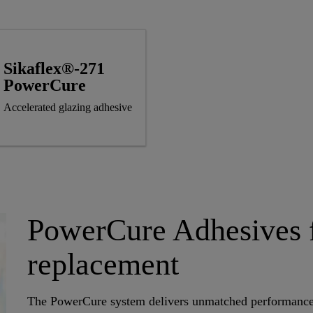
Sikaflex®-271
PowerCure
Accelerated glazing adhesive
PowerCure Adhesives f
replacement
The PowerCure system delivers unmatched performance f