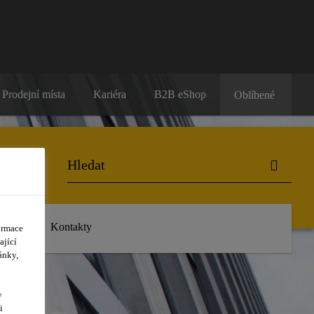
Prodejní místa
Kariéra
B2B eShop
Oblíbené
dálosti
Kontakty
ormace
ající
ánky,
y
i