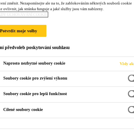
vení změnit. Nezapomínejte ale na to, že zablokováním některých souborů cookie
e ovlivnit, jak stránka funguje a jaké služby jsou vám nabízeny.
ADY UCHOVÁVÁNÍ COOKIE
DHESIVE SOLUT
Potvrdit moje volby
ní předvoleb poskytování souhlasu
Naprosto nezbytné soubory cookie
Vždy akt
Soubory cookie pro zvýšení výkonu
 Sika PowerCure
PowerCure Adhesives | Accelerated Curing Adhesi
Soubory cookie pro lepší funkčnost
PowerCure Adhesives f
Cílené soubory cookie
Transportation Industr