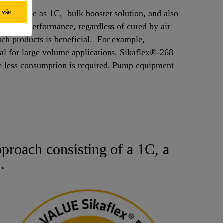
 vše
e available as 1C, bulk booster solution, and also
 final performance, regardless of cured by air
uch products is beneficial. For example,
al for large volume applications. Sikaflex®-268
re less consumption is required. Pump equipment
pproach consisting of a 1C, a
.