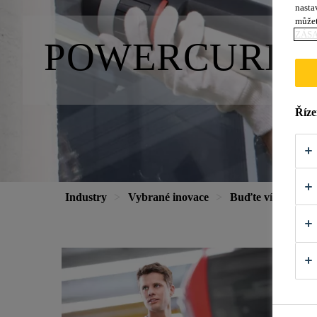
nasta
můžet
ZÁS
POWERCURE A
Říze
Industry
Vybrané inovace
Buďte vítězem se