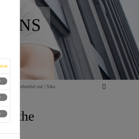
IONS
ivní
ve for Industrial use | Sika
or the
y