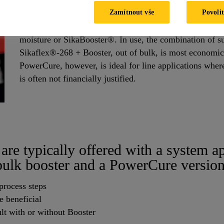
Zamítnout vše
Povolit
Sika's product systems for the transportation industry ar
for the PowerCure system. These products reach the same
moisture or SikaBooster®. In use, the combination of s
Sikaflex®-268 + Booster, out of bulk, is most economic
PowerCure, however, is ideal for line applications whe
is often not financially justified.
re typically offered with a system a
bulk booster and a PowerCure version
process steps
e beneficial
lt with or without Booster