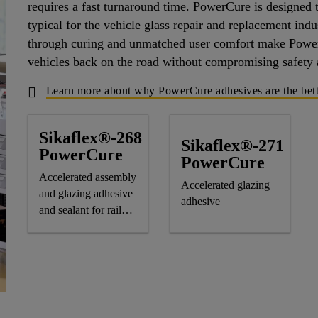
requires a fast turnaround time. PowerCure is designed 
typical for the vehicle glass repair and replacement ind
through curing and unmatched user comfort make PowerC
vehicles back on the road without compromising safety 
Learn more about why PowerCure adhesives are the bette
Sikaflex®-268
Sikaflex®-271
PowerCure
PowerCure
Accelerated assembly
Accelerated glazing
and glazing adhesive
adhesive
and sealant for rail
applications