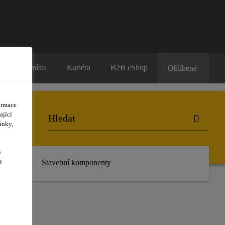
Prodejní místa
Kariéra
B2B eShop
Oblíbené
ormace
ající
ánky,
y
 stažení
Stavební komponenty
i