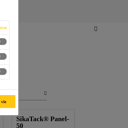
ivní
 vše
SikaTack® Panel-
50