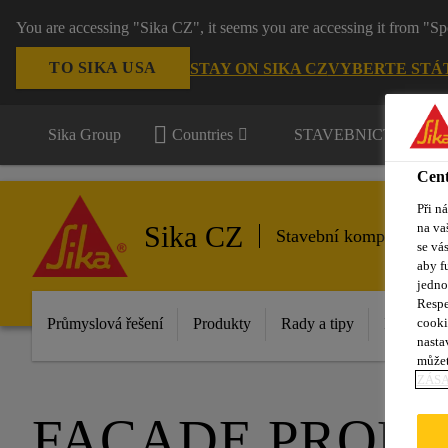
You are accessing "Sika CZ", it seems you are accessing it from "Sp
TO SIKA USA
STAY ON SIKA CZ
VYBERTE STÁ
Sika Group
Countries
STAVEBNICTVÍ / P
Cent
Při n
Sika CZ
na va
Stavební komponenty
se vá
aby f
jedno
Respe
Průmyslová řešení
Produkty
Rady a tipy
Inovace
cooki
nasta
můžet
ZÁS
FACADE PROD