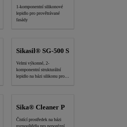
1-komponentní silikonové
lepidlo pro provětrávané
fasády
Sikasil® SG-500 S
Velmi výkonné, 2-
komponentní strukturální
lepidlo na bázi silikonu pro
přímé zasklívání
Sika® Cleaner P
Čistící prostředek na bázi
rozpouštědla pro neporézní