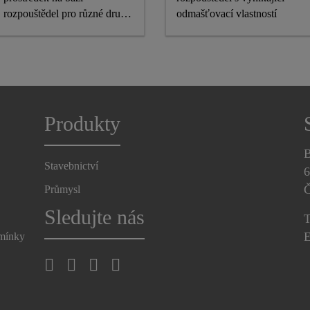
rozpouštědel pro různé druhy
odmašťovací vlastností
podkladů
Produkty
B
Stavebnictví
6
Č
Průmysl
Sledujte nás
T
E
dmínky