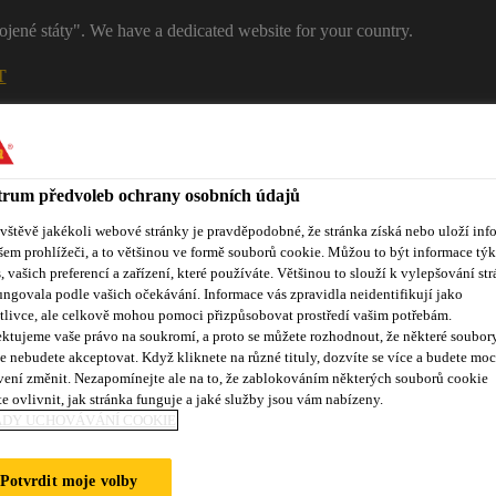
ojené státy". We have a dedicated website for your country.
T
RŮMYSL
PRŮMYSL
Kontakty
rum předvoleb ochrany osobních údajů
ávštěvě jakékoli webové stránky je pravděpodobné, že stránka získá nebo uloží inf
šem prohlížeči, a to většinou ve formě souborů cookie. Můžou to být informace týk
s, vašich preferencí a zařízení, které používáte. Většinou to slouží k vylepšování str
ungovala podle vašich očekávání. Informace vás zpravidla neidentifikují jako
tlivce, ale celkově mohou pomoci přizpůsobovat prostředí vašim potřebám.
ktujeme vaše právo na soukromí, a proto se můžete rozhodnout, že některé soubor
Reference
Služby zákazníkům
Události
Dokumentace ke
e nebudete akceptovat. Když kliknete na různé tituly, dozvíte se více a budete moc
vení změnit. Nezapomínejte ale na to, že zablokováním některých souborů cookie
e ovlivnit, jak stránka funguje a jaké služby jsou vám nabízeny.
ADY UCHOVÁVÁNÍ COOKIE
UCTS
Potvrdit moje volby