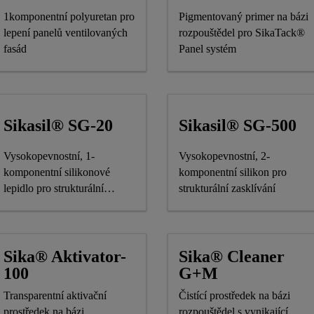
1komponentní polyuretan pro
Pigmentovaný primer na bázi
lepení panelů ventilovaných
rozpouštědel pro SikaTack®
fasád
Panel systém
Sikasil® SG-20
Sikasil® SG-500
Vysokopevnostní, 1-
Vysokopevnostní, 2-
komponentní silikonové
komponentní silikon pro
lepidlo pro strukturální
strukturální zasklívání
zasklívání, s označením CE
Sika® Aktivator-
Sika® Cleaner
100
G+M
Transparentní aktivační
Čistící prostředek na bázi
prostředek na bázi
rozpouštědel s vynikající