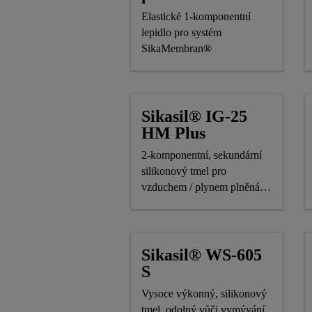
Elastické 1-komponentní
lepidlo pro systém
SikaMembran®
Sikasil® IG-25
HM Plus
2-komponentní, sekundární
silikonový tmel pro
vzduchem / plynem plněná
izolační okna
Sikasil® WS-605
S
Vysoce výkonný, silikonový
tmel, odolný vůči vymývání,