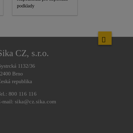
podklady
Sika CZ, s.r.o.
ystrcká 1132/36
2400 Brno
eská republika
el.:
800 116 116
-mail:
sika@cz.sika.com