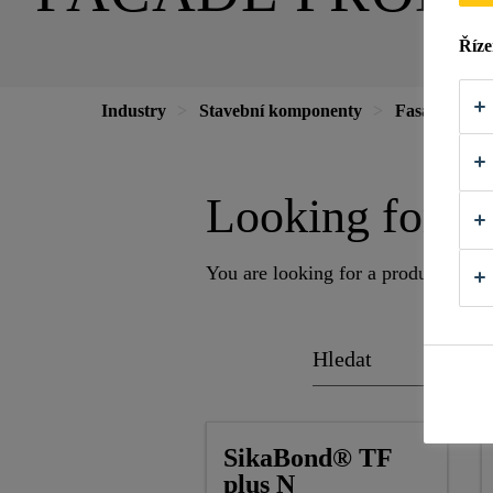
Říze
Industry
Stavební komponenty
Fasády
Looking for a 
You are looking for a product which 
SikaBond® TF
plus N