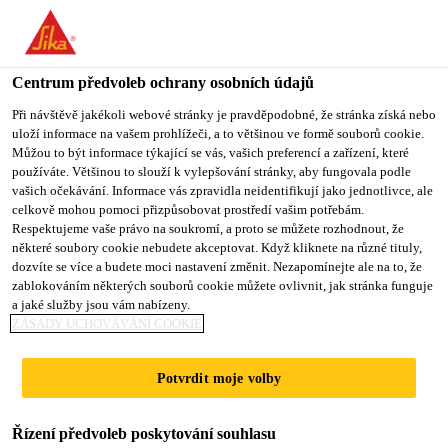
You are accessing "Sika CZ", it seems you are accessing it from
"Spojené státy". We have a dedicated website for your country.
Centrum předvoleb ochrany osobních údajů
TO SIKA
STAY ON SIKA
VYBERTE
Industry
...
Sikasil® IG-25 HM Plus
USA
CZ
STÁT
Při návštěvě jakékoli webové stránky je pravděpodobné, že stránka získá nebo
uloží informace na vašem prohlížeči, a to většinou ve formě souborů cookie.
Můžou to být informace týkající se vás, vašich preferencí a zařízení, které
používáte. Většinou to slouží k vylepšování stránky, aby fungovala podle
Sika CZ
vašich očekávání. Informace vás zpravidla neidentifikují jako jednotlivce, ale
celkově mohou pomoci přizpůsobovat prostředí vašim potřebám.
Sikasil® IG-25
Respektujeme vaše právo na soukromí, a proto se můžete rozhodnout, že
některé soubory cookie nebudete akceptovat. Když kliknete na různé tituly,
dozvíte se více a budete moci nastavení změnit. Nezapomínejte ale na to, že
HM Plus
zablokováním některých souborů cookie můžete ovlivnit, jak stránka funguje
a jaké služby jsou vám nabízeny.
ZÁSADY UCHOVÁVÁNÍ COOKIE
2-komponentní, sekundární silikonový
tmel pro vzduchem / plynem plněná
Potvrdit moje volby
izolační okna
Řízení předvoleb poskytování souhlasu
Sikasil® IG-25 HM Plus je 2-komponentní,