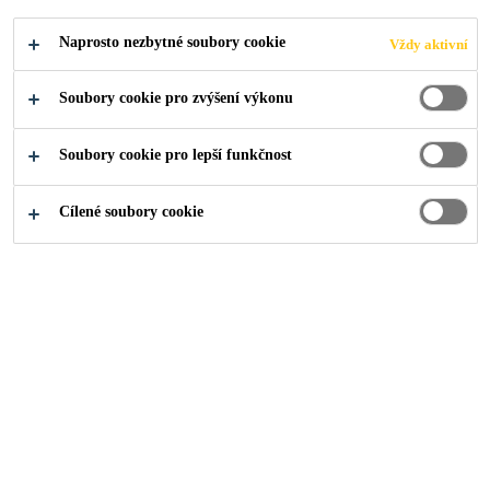
Industry
Stavební komponenty
Fasády
Naprosto nezbytné soubory cookie
Vždy aktivní
Soubory cookie pro zvýšení výkonu
Soubory cookie pro lepší funkčnost
Kam dál?
Cílené soubory cookie
Prodejní místa
Kontakty
O nás
Aktuality
Udržitelný rozvoj