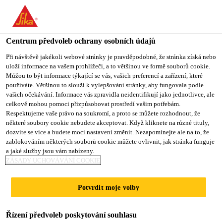
You are accessing "Sika CZ", it seems you are accessing it from
"Spojené státy". We have a dedicated website for your country.
Centrum předvoleb ochrany osobních údajů
TO SIKA
STAY ON SIKA
VYBERTE
USA
CZ
STÁT
Při návštěvě jakékoli webové stránky je pravděpodobné, že stránka získá nebo
uloží informace na vašem prohlížeči, a to většinou ve formě souborů cookie.
Můžou to být informace týkající se vás, vašich preferencí a zařízení, které
používáte. Většinou to slouží k vylepšování stránky, aby fungovala podle
Sika CZ
vašich očekávání. Informace vás zpravidla neidentifikují jako jednotlivce, ale
celkově mohou pomoci přizpůsobovat prostředí vašim potřebám.
Respektujeme vaše právo na soukromí, a proto se můžete rozhodnout, že
některé soubory cookie nebudete akceptovat. Když kliknete na různé tituly,
dozvíte se více a budete moci nastavení změnit. Nezapomínejte ale na to, že
PRODUCT DATA
zablokováním některých souborů cookie můžete ovlivnit, jak stránka funguje
a jaké služby jsou vám nabízeny.
SHEETS
ZÁSADY UCHOVÁVÁNÍ COOKIE
Potvrdit moje volby
Řízení předvoleb poskytování souhlasu