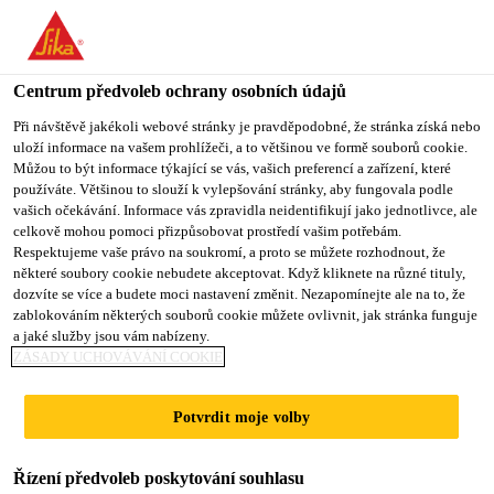
You are accessing "Sika CZ", it seems you are accessing it from
"Spojené státy". We have a dedicated website for your country.
Centrum předvoleb ochrany osobních údajů
TO SIKA
STAY ON SIKA
VYBERTE
USA
CZ
STÁT
Při návštěvě jakékoli webové stránky je pravděpodobné, že stránka získá nebo
uloží informace na vašem prohlížeči, a to většinou ve formě souborů cookie.
Můžou to být informace týkající se vás, vašich preferencí a zařízení, které
používáte. Většinou to slouží k vylepšování stránky, aby fungovala podle
Sika CZ
vašich očekávání. Informace vás zpravidla neidentifikují jako jednotlivce, ale
celkově mohou pomoci přizpůsobovat prostředí vašim potřebám.
Respektujeme vaše právo na soukromí, a proto se můžete rozhodnout, že
některé soubory cookie nebudete akceptovat. Když kliknete na různé tituly,
dozvíte se více a budete moci nastavení změnit. Nezapomínejte ale na to, že
zablokováním některých souborů cookie můžete ovlivnit, jak stránka funguje
NASTAVITELNÁ
a jaké služby jsou vám nabízeny.
ZÁSADY UCHOVÁVÁNÍ COOKIE
OTEVŘENÁ
Potvrdit moje volby
DOBA. KRÁTKÁ
Řízení předvoleb poskytování souhlasu