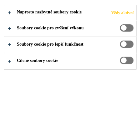
DOBA
Naprosto nezbytné soubory cookie
Vždy aktivní
LISOVÁNÍ.
Soubory cookie pro zvýšení výkonu
UNIVERZÁLNÍ
Soubory cookie pro lepší funkčnost
ŘEŠENÍ PRO
Cílené soubory cookie
VÝROBU
PANELŮ.
Jak špičková lepidla Sika posouvají
dopravní průmysl kupředu