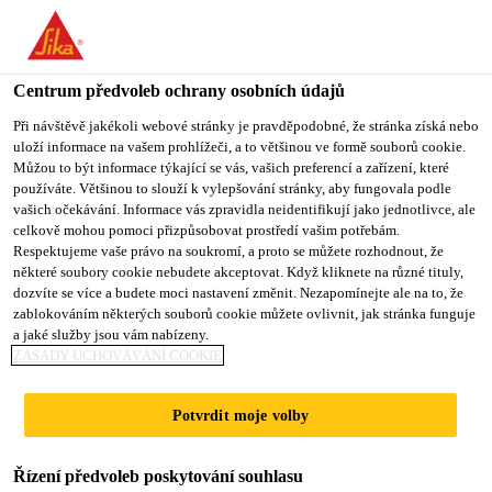
You are accessing "Sika CZ", it seems you are accessing it from
"Spojené státy". We have a dedicated website for your country.
Centrum předvoleb ochrany osobních údajů
TO SIKA
STAY ON SIKA
VYBERTE
USA
CZ
STÁT
Při návštěvě jakékoli webové stránky je pravděpodobné, že stránka získá nebo
uloží informace na vašem prohlížeči, a to většinou ve formě souborů cookie.
Můžou to být informace týkající se vás, vašich preferencí a zařízení, které
používáte. Většinou to slouží k vylepšování stránky, aby fungovala podle
Sika CZ
vašich očekávání. Informace vás zpravidla neidentifikují jako jednotlivce, ale
celkově mohou pomoci přizpůsobovat prostředí vašim potřebám.
Respektujeme vaše právo na soukromí, a proto se můžete rozhodnout, že
některé soubory cookie nebudete akceptovat. Když kliknete na různé tituly,
dozvíte se více a budete moci nastavení změnit. Nezapomínejte ale na to, že
ASK AN EXPERT
zablokováním některých souborů cookie můžete ovlivnit, jak stránka funguje
a jaké služby jsou vám nabízeny.
ZÁSADY UCHOVÁVÁNÍ COOKIE
Potvrdit moje volby
Řízení předvoleb poskytování souhlasu