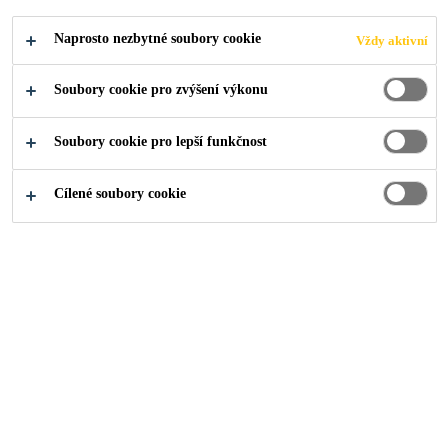
Industry
Ask an Expert
Naprosto nezbytné soubory cookie
Vždy aktivní
Soubory cookie pro zvýšení výkonu
Soubory cookie pro lepší funkčnost
Thank you for your interest in Sika's solutions. Please
provide details about your project for specific expertise
Cílené soubory cookie
and follow up.
For general enquiries please use the contact form
Ask an Expert is for Industrial Users Only