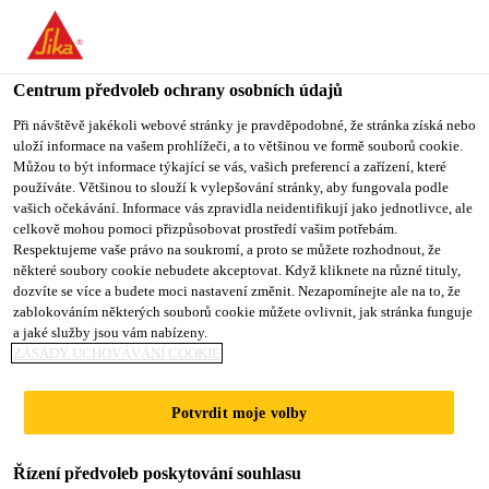
You are accessing "Sika CZ", it seems you are accessing it from
"Spojené státy". We have a dedicated website for your country.
Centrum předvoleb ochrany osobních údajů
TO SIKA
STAY ON SIKA
VYBERTE
USA
CZ
STÁT
Při návštěvě jakékoli webové stránky je pravděpodobné, že stránka získá nebo
uloží informace na vašem prohlížeči, a to většinou ve formě souborů cookie.
Můžou to být informace týkající se vás, vašich preferencí a zařízení, které
používáte. Většinou to slouží k vylepšování stránky, aby fungovala podle
Sika CZ
vašich očekávání. Informace vás zpravidla neidentifikují jako jednotlivce, ale
celkově mohou pomoci přizpůsobovat prostředí vašim potřebám.
Respektujeme vaše právo na soukromí, a proto se můžete rozhodnout, že
některé soubory cookie nebudete akceptovat. Když kliknete na různé tituly,
dozvíte se více a budete moci nastavení změnit. Nezapomínejte ale na to, že
LEPENÍ HRAN
zablokováním některých souborů cookie můžete ovlivnit, jak stránka funguje
a jaké služby jsou vám nabízeny.
KOMPAKTNÍ
ZÁSADY UCHOVÁVÁNÍ COOKIE
DESKY
Potvrdit moje volby
Řízení předvoleb poskytování souhlasu