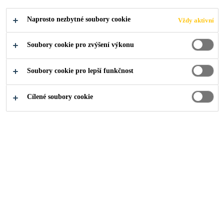
Naprosto nezbytné soubory cookie
Vždy aktivní
Soubory cookie pro zvýšení výkonu
Industry
Rady a tipy
Lepší lepení
Soubory cookie pro lepší funkčnost
Cílené soubory cookie
Vítejte na stránkách, které
slouží jako vaše
informační centrum s
video návody na použití