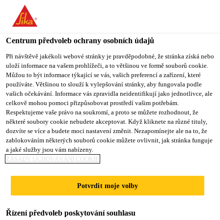
You are accessing "Sika CZ", it seems you are accessing it from
"Spojené státy". We have a dedicated website for your country.
Centrum předvoleb ochrany osobních údajů
TO SIKA
STAY ON SIKA
VYBERTE
USA
CZ
STÁT
Při návštěvě jakékoli webové stránky je pravděpodobné, že stránka získá nebo
uloží informace na vašem prohlížeči, a to většinou ve formě souborů cookie.
Můžou to být informace týkající se vás, vašich preferencí a zařízení, které
používáte. Většinou to slouží k vylepšování stránky, aby fungovala podle
Sika CZ
vašich očekávání. Informace vás zpravidla neidentifikují jako jednotlivce, ale
celkově mohou pomoci přizpůsobovat prostředí vašim potřebám.
Respektujeme vaše právo na soukromí, a proto se můžete rozhodnout, že
některé soubory cookie nebudete akceptovat. Když kliknete na různé tituly,
dozvíte se více a budete moci nastavení změnit. Nezapomínejte ale na to, že
zablokováním některých souborů cookie můžete ovlivnit, jak stránka funguje
LEPŠÍ SPOJENÍ
a jaké služby jsou vám nabízeny.
ZÁSADY UCHOVÁVÁNÍ COOKIE
Potvrdit moje volby
PŘIHLASTE SE K ODBĚRU
NAŠEHO YOUTUBE KANÁLU
Řízení předvoleb poskytování souhlasu