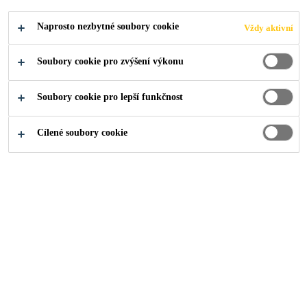
Produkty pro stavebnictví
...
Prefabrikované prvky
Naprosto nezbytné soubory cookie
Vždy aktivní
Soubory cookie pro zvýšení výkonu
Soubory cookie pro lepší funkčnost
Cílené soubory cookie
Sarnafil® T Drain
Střešní vpust na bázi FPO
Sarnafil® T Scupper round
Prefabrikovaný FPO střešní chrlič