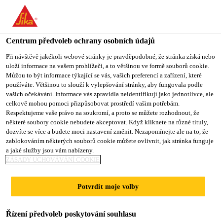
You are accessing "Sika CZ", it seems you are accessing it from
"Spojené státy". We have a dedicated website for your country.
Centrum předvoleb ochrany osobních údajů
TO SIKA
STAY ON SIKA
VYBERTE
USA
CZ
STÁT
Při návštěvě jakékoli webové stránky je pravděpodobné, že stránka získá nebo
uloží informace na vašem prohlížeči, a to většinou ve formě souborů cookie.
Můžou to být informace týkající se vás, vašich preferencí a zařízení, které
používáte. Většinou to slouží k vylepšování stránky, aby fungovala podle
Sika CZ
vašich očekávání. Informace vás zpravidla neidentifikují jako jednotlivce, ale
celkově mohou pomoci přizpůsobovat prostředí vašim potřebám.
Respektujeme vaše právo na soukromí, a proto se můžete rozhodnout, že
některé soubory cookie nebudete akceptovat. Když kliknete na různé tituly,
dozvíte se více a budete moci nastavení změnit. Nezapomínejte ale na to, že
PREFABRIKOVANÉ
zablokováním některých souborů cookie můžete ovlivnit, jak stránka funguje
a jaké služby jsou vám nabízeny.
PRVKY
ZÁSADY UCHOVÁVÁNÍ COOKIE
Potvrdit moje volby
Řízení předvoleb poskytování souhlasu