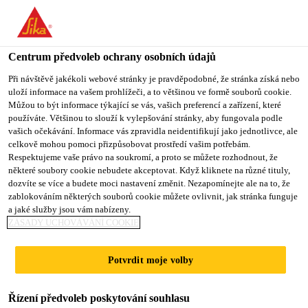
You are accessing "Sika CZ", it seems you are accessing it from
"Spojené státy". We have a dedicated website for your country.
Centrum předvoleb ochrany osobních údajů
TO SIKA
STAY ON SIKA
VYBERTE
Produkty pro stavebnictví
...
S-Scupper PVC round
USA
CZ
STÁT
Při návštěvě jakékoli webové stránky je pravděpodobné, že stránka získá nebo
uloží informace na vašem prohlížeči, a to většinou ve formě souborů cookie.
Můžou to být informace týkající se vás, vašich preferencí a zařízení, které
používáte. Většinou to slouží k vylepšování stránky, aby fungovala podle
Sika CZ
vašich očekávání. Informace vás zpravidla neidentifikují jako jednotlivce, ale
celkově mohou pomoci přizpůsobovat prostředí vašim potřebám.
S-Scupper PVC
Respektujeme vaše právo na soukromí, a proto se můžete rozhodnout, že
některé soubory cookie nebudete akceptovat. Když kliknete na různé tituly,
dozvíte se více a budete moci nastavení změnit. Nezapomínejte ale na to, že
round
zablokováním některých souborů cookie můžete ovlivnit, jak stránka funguje
a jaké služby jsou vám nabízeny.
ZÁSADY UCHOVÁVÁNÍ COOKIE
Prefabrikovaný PVC střešní chrlič
Potvrdit moje volby
S-Scupper PVC round je pevný PVC prefabrikovaný
odtok dešťové vody skrz atiku na plochých
střechách, který se používá se střešními fóliemi
Řízení předvoleb poskytování souhlasu