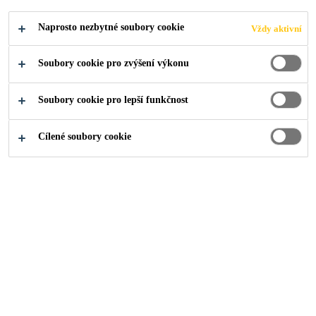
Sika, které lze na odtok tepelně přivařit. Odtok je
Čtěte více
vyrobený vstřikováním do formy.
Naprosto nezbytné soubory cookie
Vždy aktivní
Soubory cookie pro zvýšení výkonu
Odolný vůči UV záření
Fólii lze přivařit přímo k základně chrliče
Soubory cookie pro lepší funkčnost
Snadná aplikace
Cílené soubory cookie
NAJDI PRODEJCE
PRODUKTOVÝ
ZOBRAZIT VŠECHNY
LIST
DOKUMENTY
Přehled
Vlastnosti produktu
A