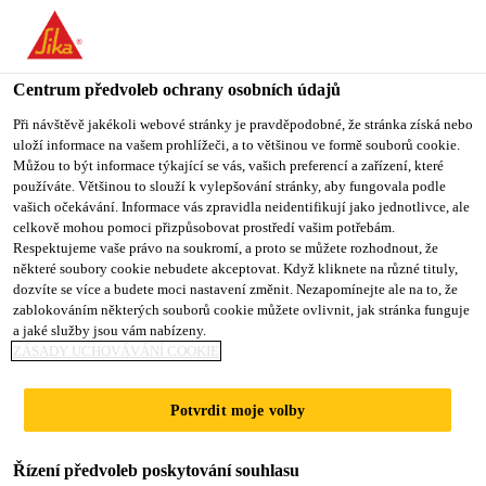
You are accessing "Sika CZ", it seems you are accessing it from
"Spojené státy". We have a dedicated website for your country.
Centrum předvoleb ochrany osobních údajů
TO SIKA
STAY ON SIKA
VYBERTE
Produkty pro stavebnictví
...
Sarnafil® T Corner 90° /
USA
CZ
STÁT
Při návštěvě jakékoli webové stránky je pravděpodobné, že stránka získá nebo
uloží informace na vašem prohlížeči, a to většinou ve formě souborů cookie.
Můžou to být informace týkající se vás, vašich preferencí a zařízení, které
používáte. Většinou to slouží k vylepšování stránky, aby fungovala podle
Sika CZ
vašich očekávání. Informace vás zpravidla neidentifikují jako jednotlivce, ale
celkově mohou pomoci přizpůsobovat prostředí vašim potřebám.
Sarnafil® T Corner
Respektujeme vaše právo na soukromí, a proto se můžete rozhodnout, že
některé soubory cookie nebudete akceptovat. Když kliknete na různé tituly,
dozvíte se více a budete moci nastavení změnit. Nezapomínejte ale na to, že
90° / I
zablokováním některých souborů cookie můžete ovlivnit, jak stránka funguje
a jaké služby jsou vám nabízeny.
ZÁSADY UCHOVÁVÁNÍ COOKIE
Prefabrikovaná tvarovka na opracování
rohu na bázi FPO vyrobená vstříkováním
Potvrdit moje volby
Sarnafil® T Corner 90° / I je založen na
Řízení předvoleb poskytování souhlasu
flexibilním polyolefinu (FPO) vyráběných