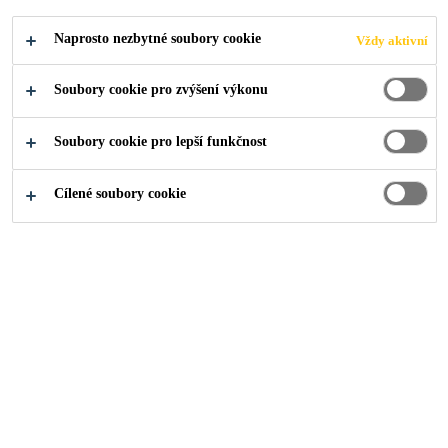
vstřikováním.
Naprosto nezbytné soubory cookie
Vždy aktivní
Odolné vůči UV zaření
Soubory cookie pro zvýšení výkonu
Jednoduchá a bezpečná aplikace
Soubory cookie pro lepší funkčnost
Svařitelné horkým vzduchem
Cílené soubory cookie
NAJDI PRODEJCE
PRODUKTOVÝ
ZOBRAZIT VŠECHNY
LIST
DOKUMENTY
Přehled
Vlastnosti produktu
A