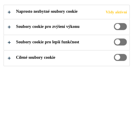
Odolné vůči UV záření
Naprosto nezbytné soubory cookie
Vždy aktivní
Fólie může být přímo svařena k přírubě přepadu
Svařitelné horkým vzduchem
Soubory cookie pro zvýšení výkonu
NAJDI PRODEJCE
Soubory cookie pro lepší funkčnost
Cílené soubory cookie
PRODUKTOVÝ
ZOBRAZIT VŠECHNY
LIST
DOKUMENTY
Přehled
Vlastnosti produktu
A
Použití
Tento výrobek smí používat pouze zkušení profesionálové.