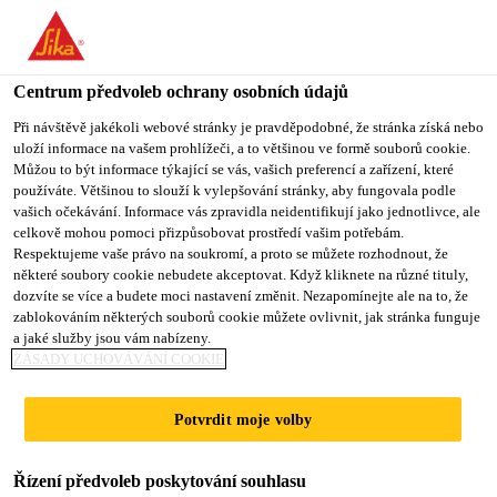
You are accessing "Sika CZ", it seems you are accessing it from
"Spojené státy". We have a dedicated website for your country.
Centrum předvoleb ochrany osobních údajů
TO SIKA
STAY ON SIKA
VYBERTE
Produkty pro stavebnictví
...
Sarnafil® T Overflow sq
USA
CZ
STÁT
Při návštěvě jakékoli webové stránky je pravděpodobné, že stránka získá nebo
uloží informace na vašem prohlížeči, a to většinou ve formě souborů cookie.
Můžou to být informace týkající se vás, vašich preferencí a zařízení, které
používáte. Většinou to slouží k vylepšování stránky, aby fungovala podle
Sika CZ
vašich očekávání. Informace vás zpravidla neidentifikují jako jednotlivce, ale
celkově mohou pomoci přizpůsobovat prostředí vašim potřebám.
Sarnafil® T
Respektujeme vaše právo na soukromí, a proto se můžete rozhodnout, že
některé soubory cookie nebudete akceptovat. Když kliknete na různé tituly,
dozvíte se více a budete moci nastavení změnit. Nezapomínejte ale na to, že
Overflow square
zablokováním některých souborů cookie můžete ovlivnit, jak stránka funguje
a jaké služby jsou vám nabízeny.
ZÁSADY UCHOVÁVÁNÍ COOKIE
Bezpečnostní předpad na bázi FPO
Potvrdit moje volby
Sarnafil® T Overflow square je prefabrikovaný tuhý
FPO bezpečnostní přepad pro ploché střechy.
Řízení předvoleb poskytování souhlasu