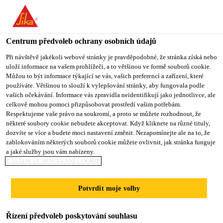
You are accessing "Sika CZ", it seems you are accessing it from
"Spojené státy". We have a dedicated website for your country.
Centrum předvoleb ochrany osobních údajů
TO SIKA
STAY ON SIKA
VYBERTE
Produkty pro stavebnictví
...
Sikaflex®-406 KC Boost
USA
CZ
STÁT
Při návštěvě jakékoli webové stránky je pravděpodobné, že stránka získá nebo
uloží informace na vašem prohlížeči, a to většinou ve formě souborů cookie.
Můžou to být informace týkající se vás, vašich preferencí a zařízení, které
používáte. Většinou to slouží k vylepšování stránky, aby fungovala podle
Sika CZ
vašich očekávání. Informace vás zpravidla neidentifikují jako jednotlivce, ale
celkově mohou pomoci přizpůsobovat prostředí vašim potřebám.
Sikaflex®-406 KC
Respektujeme vaše právo na soukromí, a proto se můžete rozhodnout, že
některé soubory cookie nebudete akceptovat. Když kliknete na různé tituly,
dozvíte se více a budete moci nastavení změnit. Nezapomínejte ale na to, že
Booster
zablokováním některých souborů cookie můžete ovlivnit, jak stránka funguje
a jaké služby jsou vám nabízeny.
ZÁSADY UCHOVÁVÁNÍ COOKIE
Urychlovač produktu na vodní bázi Sikaflex®-406
KC Booster je rychle vytvrzující činidlo, navržené
Potvrdit moje volby
pro zkrácení doby vytvrzení těsnicího tmelu
Sikaflex®-406 KC. Urychlovač je pasta na vodní
Čtěte více
Řízení předvoleb poskytování souhlasu
bázi.