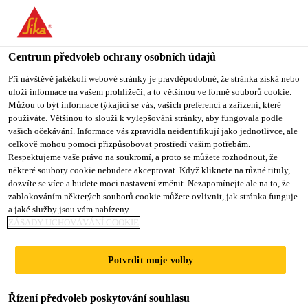
You are accessing "Sika CZ", it seems you are accessing it from
"Spojené státy". We have a dedicated website for your country.
Centrum předvoleb ochrany osobních údajů
TO SIKA
STAY ON SIKA
VYBERTE
Produkty pro stavebnictví
...
Sikagard®-550 W Elasti
USA
CZ
STÁT
Při návštěvě jakékoli webové stránky je pravděpodobné, že stránka získá nebo
uloží informace na vašem prohlížeči, a to většinou ve formě souborů cookie.
Můžou to být informace týkající se vás, vašich preferencí a zařízení, které
používáte. Většinou to slouží k vylepšování stránky, aby fungovala podle
Sika CZ
vašich očekávání. Informace vás zpravidla neidentifikují jako jednotlivce, ale
celkově mohou pomoci přizpůsobovat prostředí vašim potřebám.
Sikagard®-550 W
Respektujeme vaše právo na soukromí, a proto se můžete rozhodnout, že
některé soubory cookie nebudete akceptovat. Když kliknete na různé tituly,
dozvíte se více a budete moci nastavení změnit. Nezapomínejte ale na to, že
Elastic
zablokováním některých souborů cookie můžete ovlivnit, jak stránka funguje
a jaké služby jsou vám nabízeny.
ZÁSADY UCHOVÁVÁNÍ COOKIE
Trhliny překlenující ochranný nátěr na
beton
Potvrdit moje volby
Sikagard®-550 W Elastic je 1komponentní,
Řízení předvoleb poskytování souhlasu
plasticko-elastický nátěr na bázi akrylátové disperze