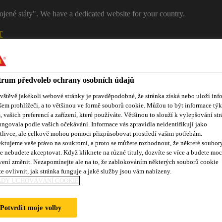
ojené státy". We have a dedicated website for your country.
T
RŮMYSL
STAVEBNICTVÍ
Kontakty
rum předvoleb ochrany osobních údajů
ávštěvě jakékoli webové stránky je pravděpodobné, že stránka získá nebo uloží inf
šem prohlížeči, a to většinou ve formě souborů cookie. Můžou to být informace týk
s, vašich preferencí a zařízení, které používáte. Většinou to slouží k vylepšování str
ungovala podle vašich očekávání. Informace vás zpravidla neidentifikují jako
tlivce, ale celkově mohou pomoci přizpůsobovat prostředí vašim potřebám.
ktujeme vaše právo na soukromí, a proto se můžete rozhodnout, že některé soubor
e nebudete akceptovat. Když kliknete na různé tituly, dozvíte se více a budete moc
nty
Kontakty
vení změnit. Nezapomínejte ale na to, že zablokováním některých souborů cookie
e ovlivnit, jak stránka funguje a jaké služby jsou vám nabízeny.
ADY UCHOVÁVÁNÍ COOKIE
CKÉ A DISIPATI
Potvrdit moje volby