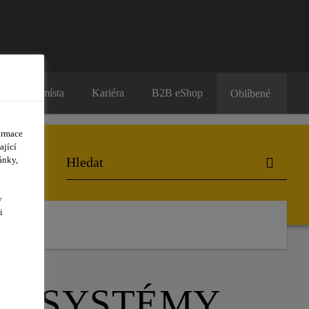
Prodejní místa
Kariéra
B2B eShop
Oblíbené
ormace
ající
ánky,
y
i
VNÍ SYSTÉMY