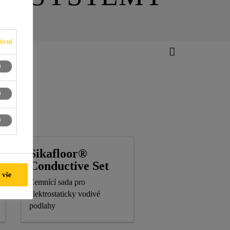
ivní
Sikafloor®
Conductive Set
 vše
Zemnící sada pro
elektrostaticky vodivé
podlahy