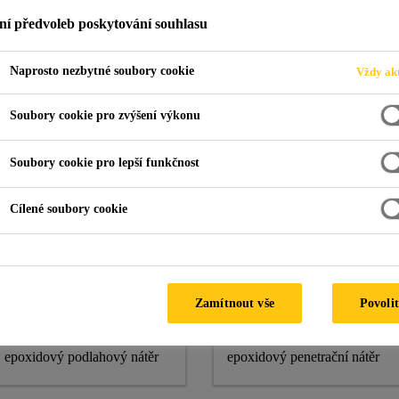
ní předvoleb poskytování souhlasu
Naprosto nezbytné soubory cookie
Vždy akt
vé podlahy
Elektrostatické a disipativní systémy
Soubory cookie pro zvýšení výkonu
é podlahy
Soubory cookie pro lepší funkčnost
Cílené soubory cookie
Sikafloor®-2350
Sikafloor®-220 W
ESD
Conductive
Zamítnout vše
Povolit
2-komponentní
2komponentní,
elektrostaticky disipativní
elektrostaticky vodivý
epoxidový podlahový nátěr
epoxidový penetrační nátěr