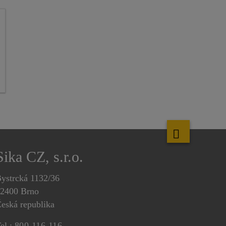
Sika CZ, s.r.o.
ystrcká 1132/36
2400 Brno
eská republika
el.:
800 116 116