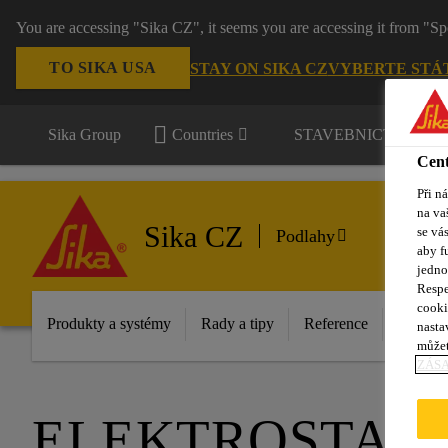
You are accessing "Sika CZ", it seems you are accessing it from "Sp
TO SIKA USA
STAY ON SIKA CZ
VYBERTE STÁ
Sika Group
Countries
STAVEBNICTVÍ / P
Cent
Při n
na va
Sika CZ
se vá
Podlahy
aby f
jedno
Respe
cooki
Produkty a systémy
Rady a tipy
Reference
Dokume
nasta
můžet
ZÁS
ELEKTROSTATI