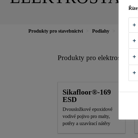
Říze
Produkty pro stavebnictví
Podlahy
Průmyslo
Produkty pro elektrostatick
Sikafloor®-169
ESD
Dvousložkové epoxidové
vodivé pojivo pro malty,
potěry a uzavírací nátěry