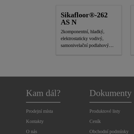
Sikafloor®-262
AS N
2komponentní, hladký,
elektrostaticky vodivý,
samonivelační podlahový
nátěr
Kam dál?
Dokumenty
Prodejní místa
Produktové listy
Kontakty
Ceník
O nás
Obchodní podmínky