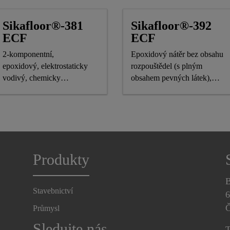
Sikafloor®-381
Sikafloor®-392
ECF
ECF
2-komponentní,
Epoxidový nátěr bez obsahu
epoxidový, elektrostaticky
rozpouštědel (s plným
vodivý, chemicky
obsahem pevných látek),
odolný podlahový nátěr
elektrostaticky vodivý,
samonivelační, překlenující
trhliny a chemicky odolný
Produkty
B
Stavebnictví
6
Č
Průmysl
Sledujte nás
T