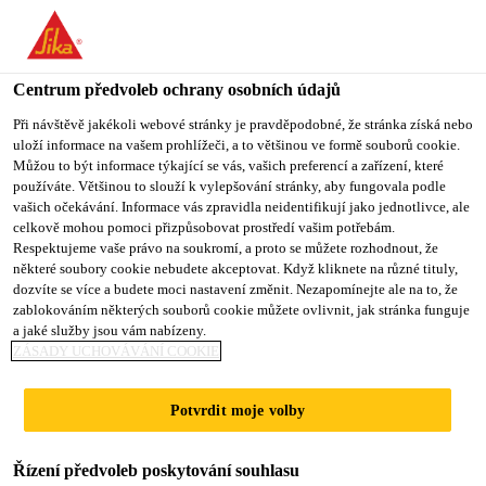
You are accessing "Sika CZ", it seems you are accessing it from
"Spojené státy". We have a dedicated website for your country.
Centrum předvoleb ochrany osobních údajů
TO SIKA
STAY ON SIKA
VYBERTE
USA
CZ
STÁT
Při návštěvě jakékoli webové stránky je pravděpodobné, že stránka získá nebo
uloží informace na vašem prohlížeči, a to většinou ve formě souborů cookie.
Můžou to být informace týkající se vás, vašich preferencí a zařízení, které
používáte. Většinou to slouží k vylepšování stránky, aby fungovala podle
Sika CZ
vašich očekávání. Informace vás zpravidla neidentifikují jako jednotlivce, ale
celkově mohou pomoci přizpůsobovat prostředí vašim potřebám.
Respektujeme vaše právo na soukromí, a proto se můžete rozhodnout, že
některé soubory cookie nebudete akceptovat. Když kliknete na různé tituly,
dozvíte se více a budete moci nastavení změnit. Nezapomínejte ale na to, že
zablokováním některých souborů cookie můžete ovlivnit, jak stránka funguje
LEPIDLA NA
a jaké služby jsou vám nabízeny.
ZÁSADY UCHOVÁVÁNÍ COOKIE
DŘEVĚNÉ
Potvrdit moje volby
PODLAHY
Řízení předvoleb poskytování souhlasu