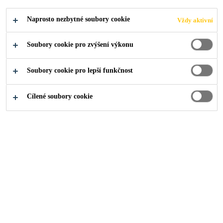
Naprosto nezbytné soubory cookie
Vždy aktivní
Soubory cookie pro zvýšení výkonu
Produkty pro stavebnictví
...
Lepidla na dřevěné podl
Soubory cookie pro lepší funkčnost
Cílené soubory cookie
Pro celoplošné i bodové lepení dřevěných
prvků - dřevěné a laminátové podlahy,
parkety, desky
SikaBond®-151