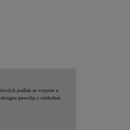
yslových podlah se vsypem a
 designu povrchu s vzhledem