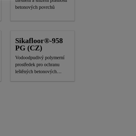
utěsnění a snížení prašnosti
betonových povrchů
Sikafloor®-958
PG (CZ)
Vodoodpudivý polymerní
prostředek pro ochranu
leštěných betonových
podlah odolný proti
skvrnám