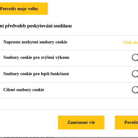
Potvrdit moje volby
ní předvoleb poskytování souhlasu
vé podlahy
Betonové podlahy
Naprosto nezbytné soubory cookie
Vždy akt
i zralého betonu
Soubory cookie pro zvýšení výkonu
Soubory cookie pro lepší funkčnost
ošetření a utěsnění betonu
Cílené soubory cookie
Sikafloor®
Sikafloor®
CureHard LI
Zamítnout vše
Povolit
CureHard GL
Vytvrzující a těsnicí
Těsnicí krystalizační nátěr s