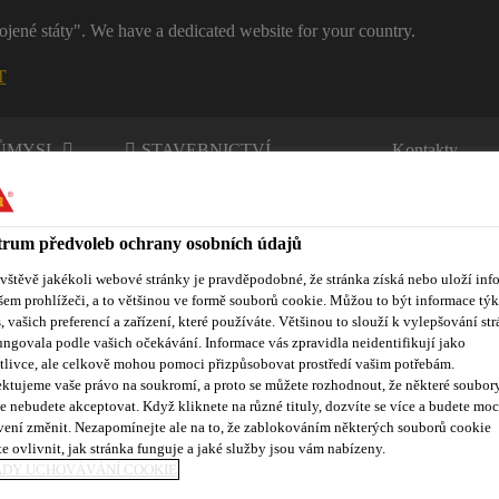
ojené státy". We have a dedicated website for your country.
T
RŮMYSL
STAVEBNICTVÍ
Kontakty
rum předvoleb ochrany osobních údajů
ávštěvě jakékoli webové stránky je pravděpodobné, že stránka získá nebo uloží inf
šem prohlížeči, a to většinou ve formě souborů cookie. Můžou to být informace týk
s, vašich preferencí a zařízení, které používáte. Většinou to slouží k vylepšování str
ungovala podle vašich očekávání. Informace vás zpravidla neidentifikují jako
nty
Kontakty
tlivce, ale celkově mohou pomoci přizpůsobovat prostředí vašim potřebám.
ktujeme vaše právo na soukromí, a proto se můžete rozhodnout, že některé soubor
e nebudete akceptovat. Když kliknete na různé tituly, dozvíte se více a budete moc
vení změnit. Nezapomínejte ale na to, že zablokováním některých souborů cookie
e ovlivnit, jak stránka funguje a jaké služby jsou vám nabízeny.
DLAHY
ADY UCHOVÁVÁNÍ COOKIE