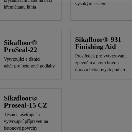
krystalizační nátěr na bázi
vysokým leskem
křemičitanu lithia
Sikafloor®-931
Sikafloor®
Finishing Aid
ProSeal-22
Prostředek pro vytvrzování,
Vytvrzující a těsnicí
zpevnění a povrchovou
nátěr pro betonové podlahy
úpravu betonových podlah
Sikafloor®
Proseal-15 CZ
Těsnící, ošetřující a
vytvrzující přípravek na
betonové povrchy