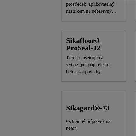
prostředek, aplikovatelný
nástřikem na nebarevný
beton, průmyslové podlahy
a na opravy
Sikafloor®
ProSeal-12
Těsnicí, ošetřujicí a
vytvrzujicí přípravek na
betonové povrchy
Sikagard®-73
Ochranný přípravek na
beton