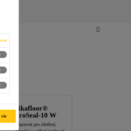
ivní
Sikafloor®
ProSeal-10 W
 vše
Přípravek pro ošetření,