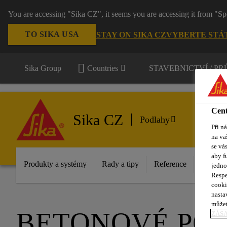
You are accessing "Sika CZ", it seems you are accessing it from "Sp
TO SIKA USA
STAY ON SIKA CZ
VYBERTE STÁ
Sika Group
Countries
STAVEBNICTVÍ / P
Cent
Sika CZ
Podlahy
Při n
na va
se vá
aby f
Produkty a systémy
Rady a tipy
Reference
Dokume
jedno
Respe
cooki
nasta
můžet
BETONOVÉ PO
ZÁS