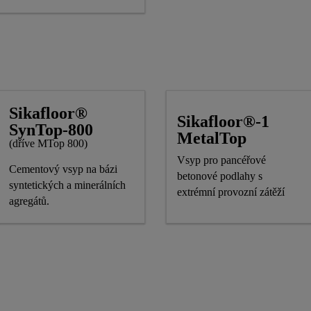
Sikafloor®
Sikafloor®-1
SynTop-800
MetalTop
(dříve MTop 800)
Vsyp pro pancéřové
Cementový vsyp na bázi
betonové podlahy s
syntetických a minerálních
extrémní provozní zátěží
agregátů.