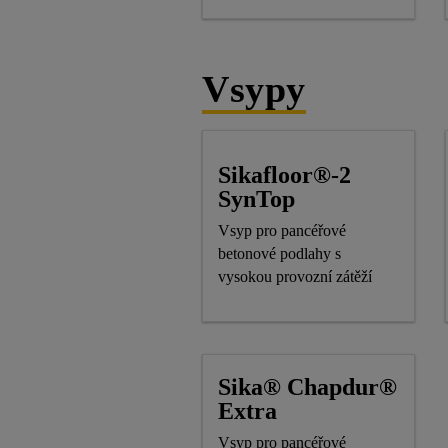
Vsypy
Sikafloor®-2
SynTop
Vsyp pro pancéřové
betonové podlahy s
vysokou provozní zátěží
Sika® Chapdur®
Extra
Vsyp pro pancéřové