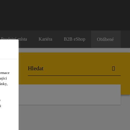
Prodejní místa
Kariéra
B2B eShop
Oblíbené
ormace
ající
ánky,
y
i