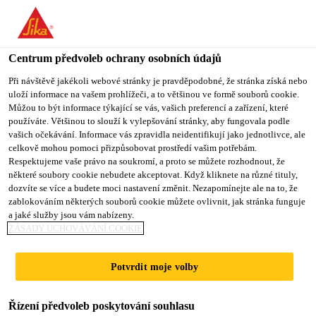
You are accessing "Sika CZ", it seems you are accessing it from
"Spojené státy". We have a dedicated website for your country.
Centrum předvoleb ochrany osobních údajů
TO SIKA
STAY ON SIKA
VYBERTE
USA
CZ
STÁT
Při návštěvě jakékoli webové stránky je pravděpodobné, že stránka získá nebo
uloží informace na vašem prohlížeči, a to většinou ve formě souborů cookie.
Můžou to být informace týkající se vás, vašich preferencí a zařízení, které
používáte. Většinou to slouží k vylepšování stránky, aby fungovala podle
Sika CZ
vašich očekávání. Informace vás zpravidla neidentifikují jako jednotlivce, ale
celkově mohou pomoci přizpůsobovat prostředí vašim potřebám.
Respektujeme vaše právo na soukromí, a proto se můžete rozhodnout, že
některé soubory cookie nebudete akceptovat. Když kliknete na různé tituly,
dozvíte se více a budete moci nastavení změnit. Nezapomínejte ale na to, že
zablokováním některých souborů cookie můžete ovlivnit, jak stránka funguje
RADY A TIPY
a jaké služby jsou vám nabízeny.
ZÁSADY UCHOVÁVÁNÍ COOKIE
PRO PODLAHY
Potvrdit moje volby
Řízení předvoleb poskytování souhlasu