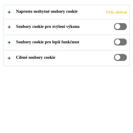
Naprosto nezbytné soubory cookie
Vždy aktivní
Produkty pro stavebnictví
...
Rady a tipy pro podlahy
Soubory cookie pro zvýšení výkonu
Soubory cookie pro lepší funkčnost
Přidejte se k profesionálům, kteří
Cílené soubory cookie
vědí, "jak na to."
V článcích najdete rady a tipy pro přípravu podkladu,
aplikaci podlah, instalaci podlahových krytin, řešení spár a
povrchových úprav nebo návody na údržbu a čištění.