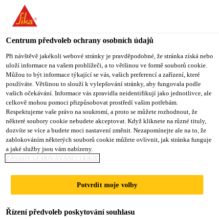
You are accessing "Sika CZ", it seems you are accessing it from
"Spojené státy". We have a dedicated website for your country.
Centrum předvoleb ochrany osobních údajů
TO SIKA
STAY ON SIKA
VYBERTE
USA
CZ
STÁT
Při návštěvě jakékoli webové stránky je pravděpodobné, že stránka získá nebo
uloží informace na vašem prohlížeči, a to většinou ve formě souborů cookie.
Můžou to být informace týkající se vás, vašich preferencí a zařízení, které
používáte. Většinou to slouží k vylepšování stránky, aby fungovala podle
Sika CZ
vašich očekávání. Informace vás zpravidla neidentifikují jako jednotlivce, ale
celkově mohou pomoci přizpůsobovat prostředí vašim potřebám.
Respektujeme vaše právo na soukromí, a proto se můžete rozhodnout, že
některé soubory cookie nebudete akceptovat. Když kliknete na různé tituly,
dozvíte se více a budete moci nastavení změnit. Nezapomínejte ale na to, že
PŘÍPRAVKY PRO
zablokováním některých souborů cookie můžete ovlivnit, jak stránka funguje
a jaké služby jsou vám nabízeny.
OŠETŘENÍ A
ZÁSADY UCHOVÁVÁNÍ COOKIE
UTĚSNĚNÍ
Potvrdit moje volby
BETONU
Řízení předvoleb poskytování souhlasu