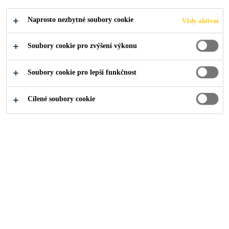
Naprosto nezbytné soubory cookie
Vždy aktivní
Soubory cookie pro zvýšení výkonu
Produkty pro stavebnictví
...
Přípravky pro ošetření a 
Soubory cookie pro lepší funkčnost
Cílené soubory cookie
Sikafloor® CC 713
(dříve MTop CC 713)
Ošetřovací a těsnicí prostředek, aplikovatelný nástřikem na
nebarevný beton, průmyslové podlahy a na opravy
Sikafloor® CureHard LI