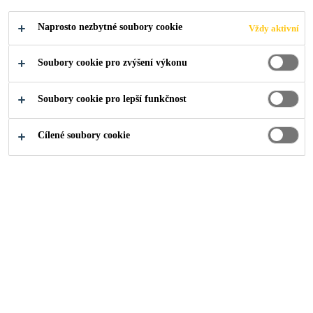
Čtěte více
interiérové použití díky nízkému zápachu.
Naprosto nezbytné soubory cookie
Vždy aktivní
vhodné pro interiérové aplikace díky nízkému
Soubory cookie pro zvýšení výkonu
zápachu
víceúčelový produkt - může být použit pro různé
Soubory cookie pro lepší funkčnost
typy aplikací
zlepšuje ekologickou stopu u projektů
Cílené soubory cookie
NAJDI PRODEJCE