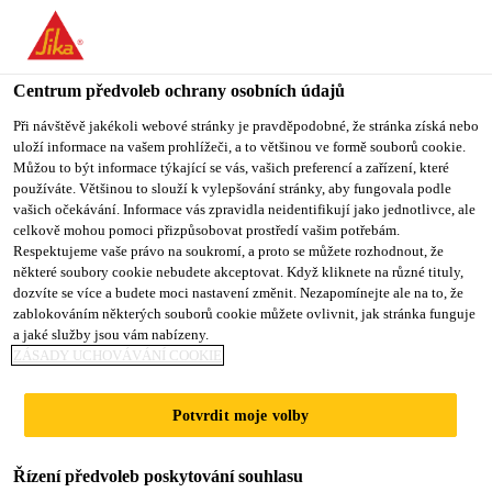
You are accessing "Sika CZ", it seems you are accessing it from
"Spojené státy". We have a dedicated website for your country.
Centrum předvoleb ochrany osobních údajů
TO SIKA
STAY ON SIKA
VYBERTE
Produkty pro stavebnictví
...
Sikafloor®-151
USA
CZ
STÁT
Při návštěvě jakékoli webové stránky je pravděpodobné, že stránka získá nebo
uloží informace na vašem prohlížeči, a to většinou ve formě souborů cookie.
Můžou to být informace týkající se vás, vašich preferencí a zařízení, které
používáte. Většinou to slouží k vylepšování stránky, aby fungovala podle
Sika CZ
vašich očekávání. Informace vás zpravidla neidentifikují jako jednotlivce, ale
celkově mohou pomoci přizpůsobovat prostředí vašim potřebám.
Sikafloor®-151
Respektujeme vaše právo na soukromí, a proto se můžete rozhodnout, že
některé soubory cookie nebudete akceptovat. Když kliknete na různé tituly,
dozvíte se více a budete moci nastavení změnit. Nezapomínejte ale na to, že
Víceúčelový epoxidový primer a spojovací
zablokováním některých souborů cookie můžete ovlivnit, jak stránka funguje
a jaké služby jsou vám nabízeny.
můstek pro vyrovnávací stěrky a malty
ZÁSADY UCHOVÁVÁNÍ COOKIE
Sikafloor®-151 je 2-komponentní víceúčelová
Potvrdit moje volby
epoxidová pryskyřice s plnivem, s nízkou viskozitou,
pro penetraci a vyrovnání betonových a
Řízení předvoleb poskytování souhlasu
cementových podkladů. Je velmi vhodná pro