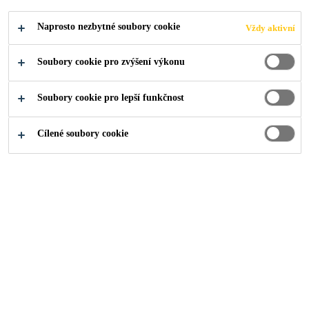
Produkty pro stavebnictví
...
Epoxidové penetrace
Naprosto nezbytné soubory cookie
Vždy aktivní
Soubory cookie pro zvýšení výkonu
Soubory cookie pro lepší funkčnost
Sika® Primer MB
Cílené soubory cookie
Bezrozpouštědlový epoxidový penetrační nátěr a bariéra proti
vlhkosti pro systém lepení dřevěných podlah
Sikafloor®-151
Víceúčelový epoxidový primer a spojovací můstek
pro vyrovnávací stěrky a malty