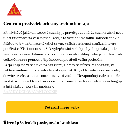
You are accessing "Sika CZ", it seems you are accessing it from
"Spojené státy". We have a dedicated website for your country.
Centrum předvoleb ochrany osobních údajů
TO SIKA
STAY ON SIKA
VYBERTE
USA
CZ
STÁT
Při návštěvě jakékoli webové stránky je pravděpodobné, že stránka získá nebo
uloží informace na vašem prohlížeči, a to většinou ve formě souborů cookie.
Můžou to být informace týkající se vás, vašich preferencí a zařízení, které
používáte. Většinou to slouží k vylepšování stránky, aby fungovala podle
Sika CZ
vašich očekávání. Informace vás zpravidla neidentifikují jako jednotlivce, ale
celkově mohou pomoci přizpůsobovat prostředí vašim potřebám.
Respektujeme vaše právo na soukromí, a proto se můžete rozhodnout, že
některé soubory cookie nebudete akceptovat. Když kliknete na různé tituly,
dozvíte se více a budete moci nastavení změnit. Nezapomínejte ale na to, že
EPOXIDOVÉ
zablokováním některých souborů cookie můžete ovlivnit, jak stránka funguje
a jaké služby jsou vám nabízeny.
PENETRACE
ZÁSADY UCHOVÁVÁNÍ COOKIE
Potvrdit moje volby
Řízení předvoleb poskytování souhlasu