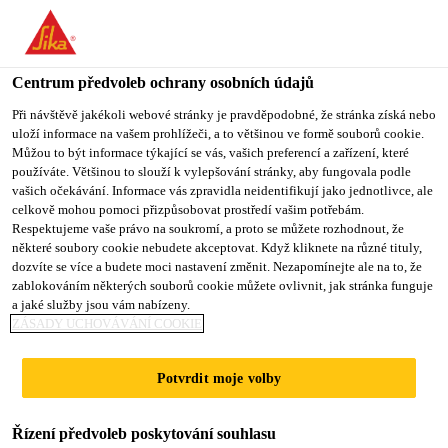
You are accessing "Sika CZ", it seems you are accessing it from
"Spojené státy". We have a dedicated website for your country.
Centrum předvoleb ochrany osobních údajů
TO SIKA
STAY ON SIKA
VYBERTE
Produkty pro stavebnictví
...
SikaBond®-151
USA
CZ
STÁT
Při návštěvě jakékoli webové stránky je pravděpodobné, že stránka získá nebo
uloží informace na vašem prohlížeči, a to většinou ve formě souborů cookie.
Můžou to být informace týkající se vás, vašich preferencí a zařízení, které
používáte. Většinou to slouží k vylepšování stránky, aby fungovala podle
Sika CZ
vašich očekávání. Informace vás zpravidla neidentifikují jako jednotlivce, ale
celkově mohou pomoci přizpůsobovat prostředí vašim potřebám.
SikaBond®-151
Respektujeme vaše právo na soukromí, a proto se můžete rozhodnout, že
některé soubory cookie nebudete akceptovat. Když kliknete na různé tituly,
dozvíte se více a budete moci nastavení změnit. Nezapomínejte ale na to, že
Pružné lepidlo na dřevěné podlahové
zablokováním některých souborů cookie můžete ovlivnit, jak stránka funguje
a jaké služby jsou vám nabízeny.
prvky
ZÁSADY UCHOVÁVÁNÍ COOKIE
SikaBond®-151 je 1komponentní pružné lepidlo na
Potvrdit moje volby
lepení všech typů dřevěných podlah a na většinu
typů podlahových podkladů. Elastické lepidlo se
Řízení předvoleb poskytování souhlasu
snadno roztírá a drží tvar.