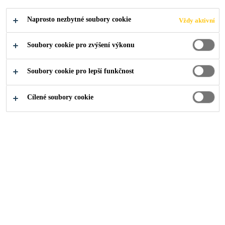
Čtěte více
Naprosto nezbytné soubory cookie
Vždy aktivní
Snadno se aplikuje
Soubory cookie pro zvýšení výkonu
Snadno se čistí
Velmi nízké emise
Soubory cookie pro lepší funkčnost
NAJDI PRODEJCE
Cílené soubory cookie