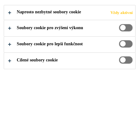
Sikafloor®-3000 FX je 2-složková, elastická,
Naprosto nezbytné soubory cookie
Vždy aktivní
alifatická, samonivelační polyuretanová pryskyřice s
certifikací velmi nízkých emisí VOC, která vytváří
Soubory cookie pro zvýšení výkonu
dekorativní efekty podlahového
Čtěte více
systému Comfortfloor® Marble FX.
Soubory cookie pro lepší funkčnost
velmi nízké emise VOC
Cílené soubory cookie
komfort pro chůzi
hřejivý pocit
NAJDI PRODEJCE
ZOBRAZIT
PRODUKTOVÝ
BEZPEČNOSTNÍ
VŠECHNY
LIST
LIST
DOKUMENTY