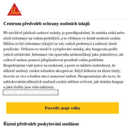
You are accessing "Sika CZ", it seems you are accessing it from
"Spojené státy". We have a dedicated website for your country.
Centrum předvoleb ochrany osobních údajů
TO SIKA
STAY ON SIKA
VYBERTE
Produkty pro stavebnictví
...
Sikafloor®-3000 FX
USA
CZ
STÁT
Při návštěvě jakékoli webové stránky je pravděpodobné, že stránka získá nebo
uloží informace na vašem prohlížeči, a to většinou ve formě souborů cookie.
Můžou to být informace týkající se vás, vašich preferencí a zařízení, které
používáte. Většinou to slouží k vylepšování stránky, aby fungovala podle
Sika CZ
vašich očekávání. Informace vás zpravidla neidentifikují jako jednotlivce, ale
celkově mohou pomoci přizpůsobovat prostředí vašim potřebám.
Sikafloor®-3000
Respektujeme vaše právo na soukromí, a proto se můžete rozhodnout, že
některé soubory cookie nebudete akceptovat. Když kliknete na různé tituly,
dozvíte se více a budete moci nastavení změnit. Nezapomínejte ale na to, že
FX
zablokováním některých souborů cookie můžete ovlivnit, jak stránka funguje
a jaké služby jsou vám nabízeny.
ZÁSADY UCHOVÁVÁNÍ COOKIE
2-komponentní elastická, alifatická,
samonivelační polyuretanová pryskyřice s
Potvrdit moje volby
nízkým obsahem VOC, součást systému
®
SIKA COMFORTFLOOR
MARBLE FX
Řízení předvoleb poskytování souhlasu