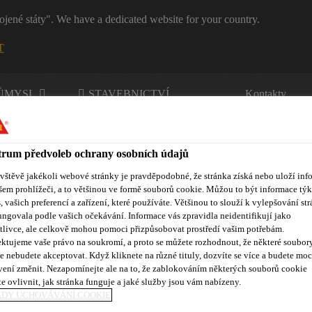
ojené státy". We have a dedicated website for your country.
T
RŮMYSL
STAVEBNICTVÍ
Kontakty
rum předvoleb ochrany osobních údajů
ávštěvě jakékoli webové stránky je pravděpodobné, že stránka získá nebo uloží inf
šem prohlížeči, a to většinou ve formě souborů cookie. Můžou to být informace týk
s, vašich preferencí a zařízení, které používáte. Většinou to slouží k vylepšování str
ungovala podle vašich očekávání. Informace vás zpravidla neidentifikují jako
nty
Kontakty
tlivce, ale celkově mohou pomoci přizpůsobovat prostředí vašim potřebám.
ktujeme vaše právo na soukromí, a proto se můžete rozhodnout, že některé soubor
e nebudete akceptovat. Když kliknete na různé tituly, dozvíte se více a budete moc
vení změnit. Nezapomínejte ale na to, že zablokováním některých souborů cookie
e ovlivnit, jak stránka funguje a jaké služby jsou vám nabízeny.
ADY UCHOVÁVÁNÍ COOKIE