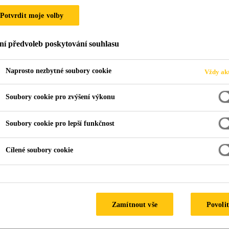
O ZATEPLOVACÍ
Potvrdit moje volby
ní předvoleb poskytování souhlasu
Naprosto nezbytné soubory cookie
Vždy akt
Soubory cookie pro zvýšení výkonu
Soubory cookie pro lepší funkčnost
cí systém ETICS
Produkty
Cílené soubory cookie
ktů pro zateplení fasády domů. Systém ETICS 
budov. Není nutné provádět práce v interiéru a 
Zamítnout vše
Povolit