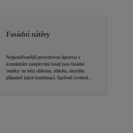
Fasádní nátěry
Nejpoužívanější povrchovou úpravou v
kontaktním zateplování fasád jsou fasádní
omítky: na bázi silikonu, silikátu, akrylátu
případně jejich kombinací. Správně zvolená
povrchová úprava ovlivňuje životnost celého
systému.