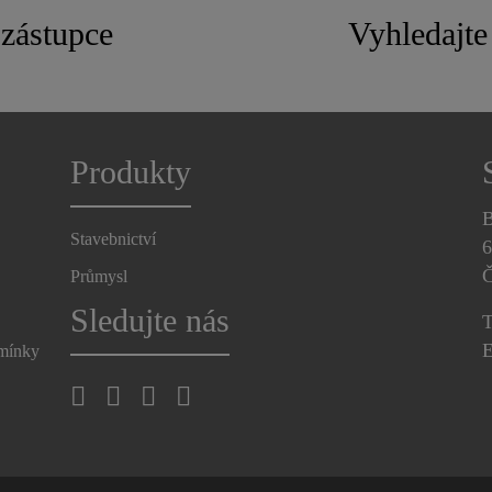
zástupce
Vyhledajte 
Produkty
B
Stavebnictví
6
Č
Průmysl
Sledujte nás
T
E
dmínky