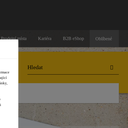
Prodejní místa
Kariéra
B2B eShop
Oblíbené
ormace
ající
ánky,
y
i