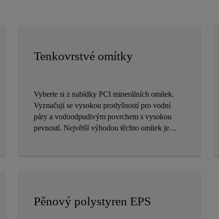
Tenkovrstvé omítky
Vyberte si z nabídky PCI minerálních omítek.
Vyznačují se vysokou prodyšností pro vodní
páry a vodoodpudivým povrchem s vysokou
pevností. Největší výhodou těchto omítek je
přirozená odolnost biotickému napadení - po
celou dobu své životnosti.
Pěnový polystyren EPS