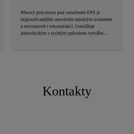
Pěnový polystyren pod označením EPS je
nejpoužívanějším stavebním tepelným izolantem
u novostaveb i rekonstrukcí. Umožňuje
jednoduchým a rychlým způsobem vytvářet
sendvičové stěny vynikajících parametrů. Pro
zateplení domu se vyrábí různé druhy pěnového
polystyrenu s odlišnou barvou, povrchem,
objemovou hmotností a pevností v tlaku. V
porovnání s ostatními typy tepelných izolací je
cenově dostupnou variantou s vynikajícími
vlastnostmi.
Kontakty