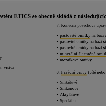
ystém ETICS se obecně skládá z následujíc
7. Konečná povrchová úprav
pastovité omítky
na bázi 
pastovité omítky na bázi s
pastovité omítky na bázi si
minerální šlechtěné omít
ky
mozaikové omítky
na vrstva
8.
Fasádní barvy
(bílé nebo
Silikátové
Silikonové
Akrylátové
Speciální