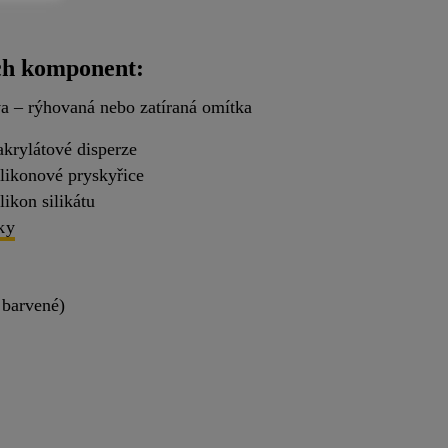
ích komponent:
a – rýhovaná nebo zatíraná omítka
akrylátové disperze
ilikonové pryskyřice
likon silikátu
ky
 barvené)