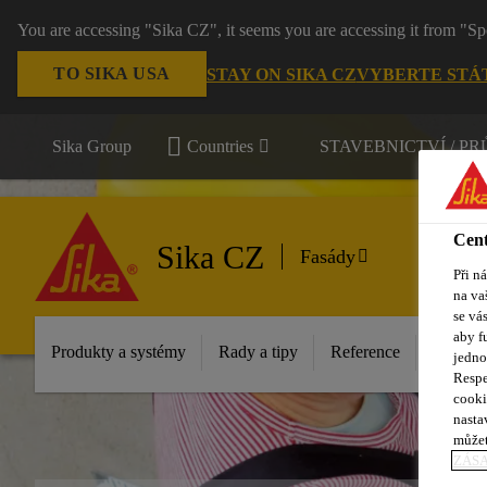
You are accessing "Sika CZ", it seems you are accessing it from "Sp
TO SIKA USA
STAY ON SIKA CZ
VYBERTE STÁ
Sika Group
Countries
STAVEBNICTVÍ / P
Cent
Sika CZ
Fasády
Při n
na va
se vá
aby f
Produkty a systémy
Rady a tipy
Reference
Dokume
jedno
Respe
cooki
nasta
můžet
ZÁS