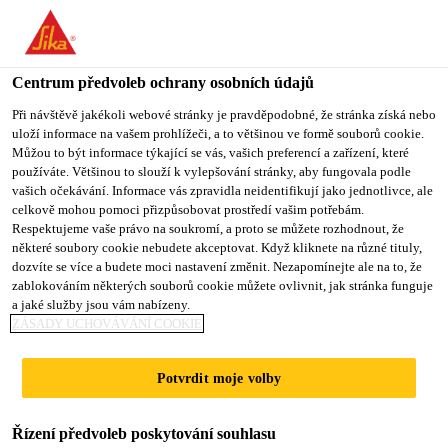
You are accessing "Sika CZ", it seems you are accessing it from
"Spojené státy". We have a dedicated website for your country.
Centrum předvoleb ochrany osobních údajů
TO SIKA
STAY ON SIKA
VYBERTE
USA
CZ
STÁT
Při návštěvě jakékoli webové stránky je pravděpodobné, že stránka získá nebo
uloží informace na vašem prohlížeči, a to většinou ve formě souborů cookie.
Můžou to být informace týkající se vás, vašich preferencí a zařízení, které
používáte. Většinou to slouží k vylepšování stránky, aby fungovala podle
Sika CZ
vašich očekávání. Informace vás zpravidla neidentifikují jako jednotlivce, ale
celkově mohou pomoci přizpůsobovat prostředí vašim potřebám.
Respektujeme vaše právo na soukromí, a proto se můžete rozhodnout, že
některé soubory cookie nebudete akceptovat. Když kliknete na různé tituly,
dozvíte se více a budete moci nastavení změnit. Nezapomínejte ale na to, že
PĚNOVÝ
zablokováním některých souborů cookie můžete ovlivnit, jak stránka funguje
a jaké služby jsou vám nabízeny.
POLYSTYREN EPS
ZÁSADY UCHOVÁVÁNÍ COOKIE
Potvrdit moje volby
Řízení předvoleb poskytování souhlasu