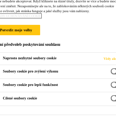
e nebudete akceptovat. Když kliknete na různé tituly, dozvíte se více a budete moc
Sikagard®-715 
vení změnit. Nezapomínejte ale na to, že zablokováním některých souborů cookie
e ovlivnit, jak stránka funguje a jaké služby jsou vám nabízeny.
ADY UCHOVÁVÁNÍ COOKIE
Přípravek na odstraňování mechů a řas
Potvrdit moje volby
Sikagard®-715 W je přípravek na vodní bázi na čištění
ní předvoleb poskytování souhlasu
Na vodní bázi s vynikajícím čisticím účinkem na h
Naprosto nezbytné soubory cookie
Vždy akt
Velmi dobrá penetrační schopnost a rozpouštěcí úč
Soubory cookie pro zvýšení výkonu
Neobsahuje organická rozpouštědla.
Soubory cookie pro lepší funkčnost
Po aplikaci nezpůsobuje zabarvení nebo skvrny na
Cílené soubory cookie
Biologicky rozložitelný dle 98/8/EC – není deklar
biocidními účinky.
Vyhovuje požadavkům Evropského nařízení č. 648