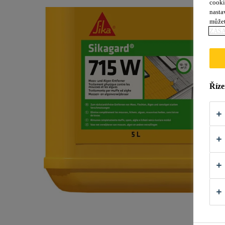
cooki
nasta
můžet
ZÁS
Říze