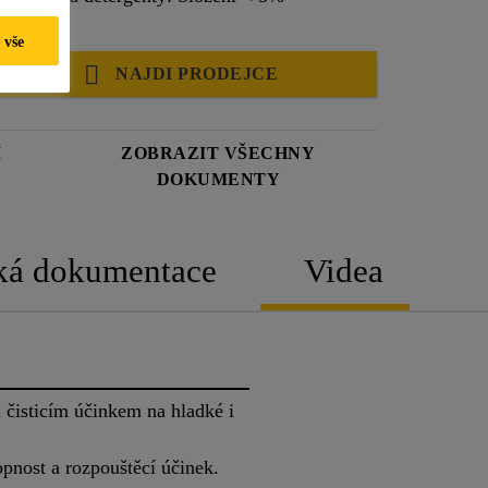
sfonátů.
 vše
NAJDI PRODEJCE
Í
ZOBRAZIT VŠECHNY
DOKUMENTY
ká dokumentace
Videa
 čisticím účinkem na hladké i
pnost a rozpouštěcí účinek.