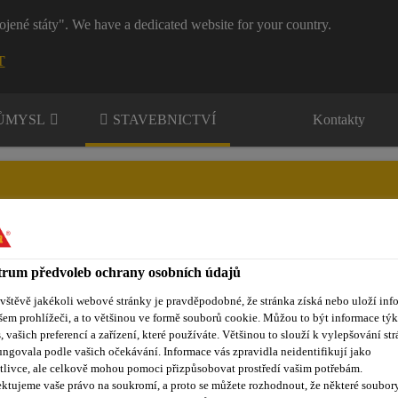
ojené státy". We have a dedicated website for your country.
T
RŮMYSL
STAVEBNICTVÍ
Kontakty
rum předvoleb ochrany osobních údajů
nty
Kontakty
ávštěvě jakékoli webové stránky je pravděpodobné, že stránka získá nebo uloží inf
šem prohlížeči, a to většinou ve formě souborů cookie. Můžou to být informace týk
s, vašich preferencí a zařízení, které používáte. Většinou to slouží k vylepšování str
ungovala podle vašich očekávání. Informace vás zpravidla neidentifikují jako
údržba fasády
Sikagard®-715 W
tlivce, ale celkově mohou pomoci přizpůsobovat prostředí vašim potřebám.
ktujeme vaše právo na soukromí, a proto se můžete rozhodnout, že některé soubor