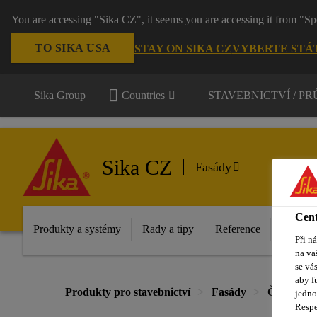
You are accessing "Sika CZ", it seems you are accessing it from "Sp
TO SIKA USA
STAY ON SIKA CZ
VYBERTE STÁ
Sika Group
Countries
STAVEBNICTVÍ / P
Sika CZ
Fasády
Cent
Produkty a systémy
Rady a tipy
Reference
Dokume
Při n
na va
se vá
aby f
Produkty pro stavebnictví
Fasády
Čištění a 
jedno
Respe