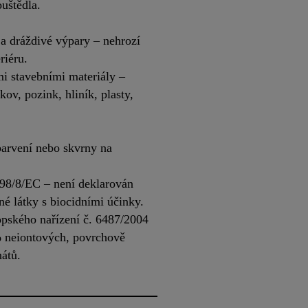
uštědla.
a dráždivé výpary – nehrozí
riéru.
mi stavebními materiály –
kov, pozink, hliník, plasty,
barvení nebo skvrny na
 98/8/EC – není deklarován
né látky s biocidními účinky.
ského nařízení č. 6487/2004
% neiontových, povrchově
nátů.