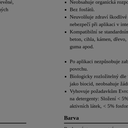
řevěné,
Neobsahuje organická rozpo
ných
Bez fosfátů.
Neuvolňuje zdraví škodlivé 
nebezpečí při aplikaci v inte
Kompatibilní se standardní
beton, cihla, kámen, dřevo, 
guma apod.
Po aplikaci nezpůsobuje za
povrchu.
Biologicky rozložitelný dle
jako biocid, neobsahuje žád
Vyhovuje požadavkům Evrop
na detergenty: Složení < 5
aktivních látek, < 5% fosfo
Barva