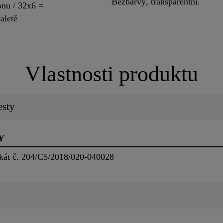
Bezbarvý, transparentní.
onu / 32x6 =
aletě
Vlastnosti produktu
esty
Y
kát č. 204/C5/2018/020-040028