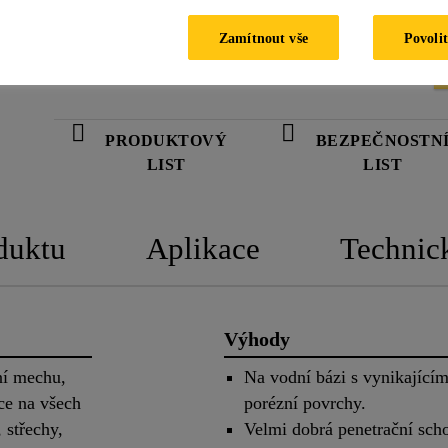
neiontových, povrchově aktivních látek, < 5% fo
Zamítnout vše
Povolit
PRODUKTOVÝ
BEZPEČNOSTN
LIST
LIST
duktu
Aplikace
Technic
Výhody
ní mechu,
Na vodní bázi s vynikajícím
ce na všech
porézní povrchy.
 střechy,
Velmi dobrá penetrační scho