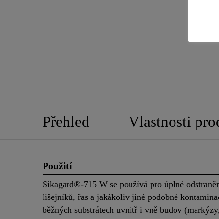
Přehled
Vlastnosti pro
Použití
Sikagard®-715 W se používá pro úplné odstraně
lišejníků, řas a jakákoliv jiné podobné kontamina
běžných substrátech uvnitř i vně budov (markýzy,