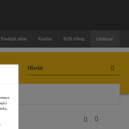
Prodejní místa
Kariéra
B2B eShop
Oblíbené
ormace
ající
ánky,
y