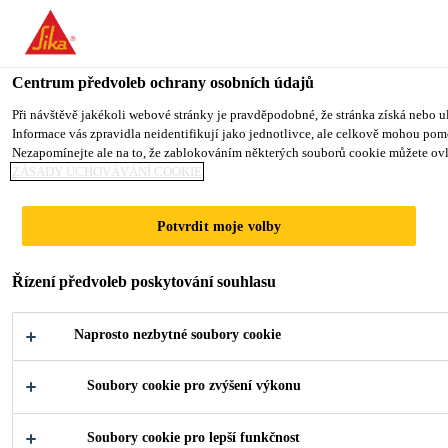
You are accessing "Sika CZ", it seems you are accessing it from "Sp
TO SIKA USA
STAY ON SIKA CZ
VYBERTE STÁ
Centrum předvoleb ochrany osobních údajů
Při návštěvě jakékoli webové stránky je pravděpodobné, že stránka získá nebo ul
Informace vás zpravidla neidentifikují jako jednotlivce, ale celkově mohou pom
Sika CZ
Nezapomínejte ale na to, že zablokováním některých souborů cookie můžete ovliv
ZÁSADY UCHOVÁVÁNÍ COOKIE
SIKA R&D CENTRE
Potvrdit moje volby
Řízení předvoleb poskytování souhlasu
Naprosto nezbytné soubory cookie
Soubory cookie pro zvýšení výkonu
Industry
...
Sika R&D Centre
Soubory cookie pro lepší funkčnost