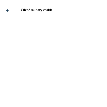
Cílené soubory cookie
2006
ZURICH, SWITZERLAND