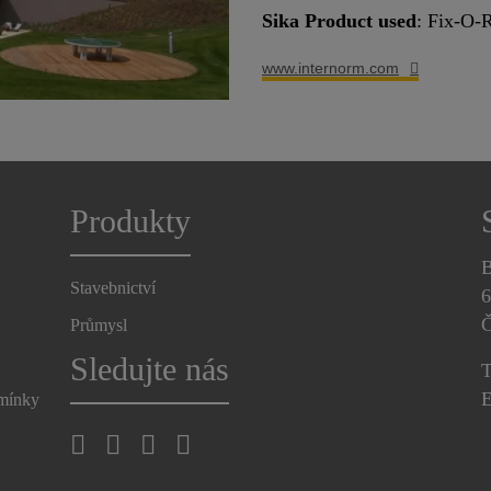
Sika Product used
: Fix-O-
www.internorm.com
Produkty
B
Stavebnictví
6
Č
Průmysl
Sledujte nás
T
E
dmínky