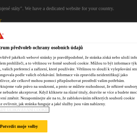
ojené státy". We have a dedicated website for your country.
T
RŮMYSL
PRŮMYSL
Kontakty
rum předvoleb ochrany osobních údajů
ávštěvě jakékoli webové stránky je pravděpodobné, že stránka získá nebo uloží inf
šem prohlížeči, a to většinou ve formě souborů cookie. Můžou to být informace týk
s, vašich preferencí a zařízení, které používáte. Většinou to slouží k vylepšování str
ungovala podle vašich očekávání. Informace vás zpravidla neidentifikují jako
tlivce, ale celkově mohou pomoci přizpůsobovat prostředí vašim potřebám.
ktujeme vaše právo na soukromí, a proto se můžete rozhodnout, že některé soubor
e nebudete akceptovat. Když kliknete na různé tituly, dozvíte se více a budete moc
vení změnit. Nezapomínejte ale na to, že zablokováním některých souborů cookie
Reference
Služby zákazníkům
Události
Dokumentace ke
e ovlivnit, jak stránka funguje a jaké služby jsou vám nabízeny.
ADY UCHOVÁVÁNÍ COOKIE
Potvrdit moje volby