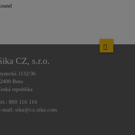
Round
Sika CZ, s.r.o.
ystrcká 1132/36
2400 Brno
eská republika
el.:
800 116 116
-mail:
sika@cz.sika.com