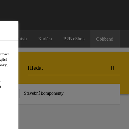
Prodejní místa
Kariéra
B2B eShop
Oblíbené
ormace
ající
ánky,
y
i
 stažení
Stavební komponenty