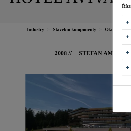
Říze
Industry
Stavební komponenty
Okna
Hot
2008
STEFAN AM WALD