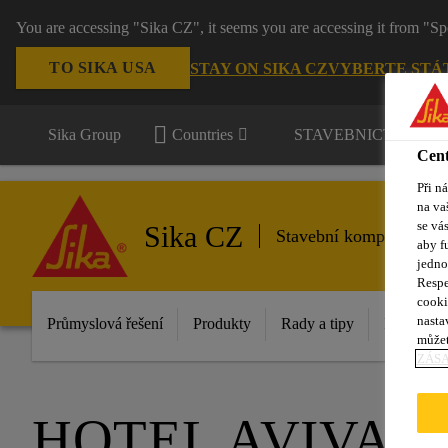
You are accessing "Sika CZ", it seems you are accessing it from "Sp
TO SIKA USA
STAY ON SIKA CZ
VYBERTE STÁ
Sika Group
Countries
STAVEBNICTVÍ / P
Cent
Při n
na va
se vá
Sika CZ
Stavební komponenty
aby f
jedno
Respe
cooki
nasta
Průmyslová řešení
Produkty
Rady a tipy
Inovace
můžet
ZÁS
HOTEL AVIVA