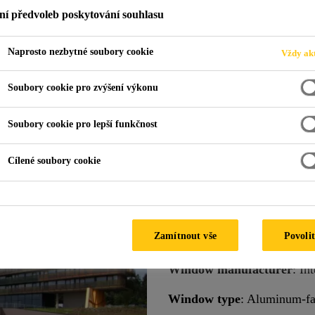
ní předvoleb poskytování souhlasu
Naprosto nezbytné soubory cookie
Vždy akt
el Aviva
Soubory cookie pro zvýšení výkonu
Soubory cookie pro lepší funkčnost
E, AUSTRIA
Cílené soubory cookie
Extra-wide balc
frame
Zamítnout vše
Povolit
Architect
: Architekturbüro 
Window manufacturer
: In
Window type
: Aluminum-f