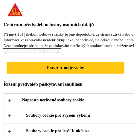
You are accessing "Sika CZ", it seems you are accessing it from "Sp
TO SIKA USA
STAY ON SIKA CZ
VYBERTE STÁ
Centrum předvoleb ochrany osobních údajů
Při návštěvě jakékoli webové stránky je pravděpodobné, že stránka získá nebo ul
Informace vás zpravidla neidentifikují jako jednotlivce, ale celkově mohou pom
Sika CZ
Nezapomínejte ale na to, že zablokováním některých souborů cookie můžete ovliv
ZÁSADY UCHOVÁVÁNÍ COOKIE
D4 CENTER Z5
Potvrdit moje volby
Řízení předvoleb poskytování souhlasu
Naprosto nezbytné soubory cookie
Soubory cookie pro zvýšení výkonu
Industry
...
D4 Center Z5
Soubory cookie pro lepší funkčnost