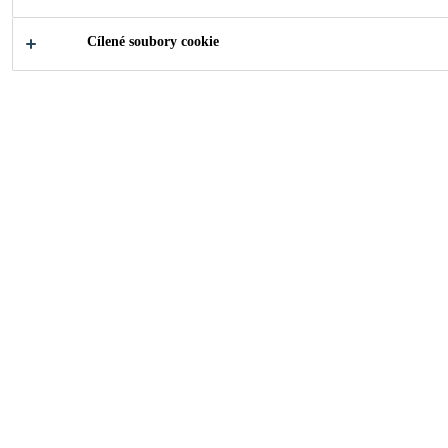
Cílené soubory cookie
2011
ROOT, SWITZERLAND
Modern facade composition punctuated