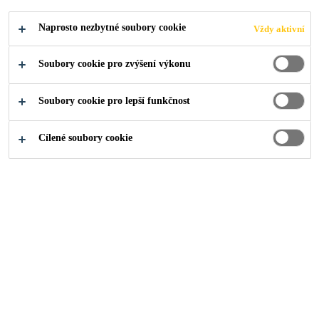
Industry
...
Download Documents
Naprosto nezbytné soubory cookie
Vždy aktivní
Soubory cookie pro zvýšení výkonu
Kam dál?
Soubory cookie pro lepší funkčnost
Cílené soubory cookie
Prodejní místa
Kontakty
O nás
Aktuality
Udržitelný rozvoj
Dokumenty