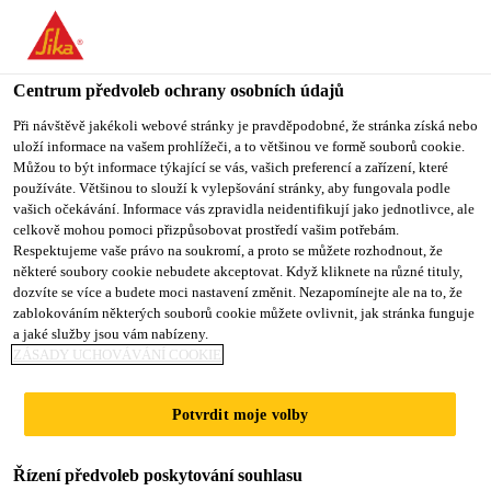
You are accessing "Sika CZ", it seems you are accessing it from
"Spojené státy". We have a dedicated website for your country.
Centrum předvoleb ochrany osobních údajů
TO SIKA
STAY ON SIKA
VYBERTE
USA
CZ
STÁT
Při návštěvě jakékoli webové stránky je pravděpodobné, že stránka získá nebo
uloží informace na vašem prohlížeči, a to většinou ve formě souborů cookie.
Můžou to být informace týkající se vás, vašich preferencí a zařízení, které
používáte. Většinou to slouží k vylepšování stránky, aby fungovala podle
Sika CZ
vašich očekávání. Informace vás zpravidla neidentifikují jako jednotlivce, ale
celkově mohou pomoci přizpůsobovat prostředí vašim potřebám.
Respektujeme vaše právo na soukromí, a proto se můžete rozhodnout, že
některé soubory cookie nebudete akceptovat. Když kliknete na různé tituly,
dozvíte se více a budete moci nastavení změnit. Nezapomínejte ale na to, že
DOWNLOAD
zablokováním některých souborů cookie můžete ovlivnit, jak stránka funguje
a jaké služby jsou vám nabízeny.
DOCUMENTS
ZÁSADY UCHOVÁVÁNÍ COOKIE
Potvrdit moje volby
Řízení předvoleb poskytování souhlasu