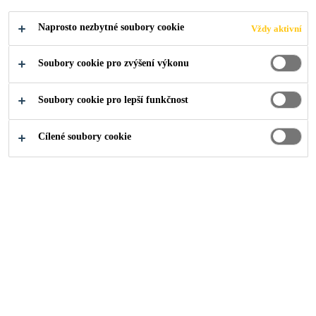
Industry
...
Download Documents
Naprosto nezbytné soubory cookie
Vždy aktivní
Soubory cookie pro zvýšení výkonu
Kam dál?
Soubory cookie pro lepší funkčnost
Cílené soubory cookie
Prodejní místa
Kontakty
O nás
Aktuality
Udržitelný rozvoj
Dokumenty