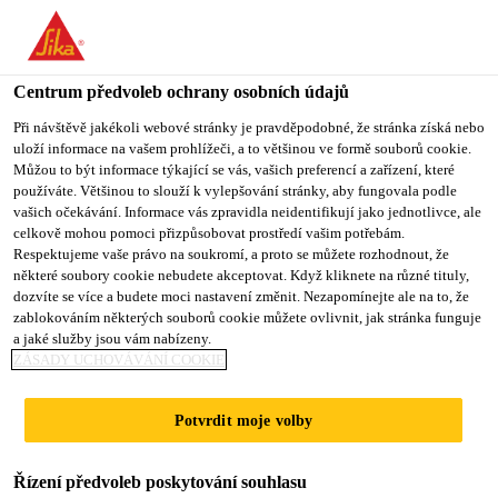
You are accessing "Sika CZ", it seems you are accessing it from
"Spojené státy". We have a dedicated website for your country.
Centrum předvoleb ochrany osobních údajů
TO SIKA
STAY ON SIKA
VYBERTE
USA
CZ
STÁT
Při návštěvě jakékoli webové stránky je pravděpodobné, že stránka získá nebo
uloží informace na vašem prohlížeči, a to většinou ve formě souborů cookie.
Můžou to být informace týkající se vás, vašich preferencí a zařízení, které
používáte. Většinou to slouží k vylepšování stránky, aby fungovala podle
Sika CZ
vašich očekávání. Informace vás zpravidla neidentifikují jako jednotlivce, ale
celkově mohou pomoci přizpůsobovat prostředí vašim potřebám.
Respektujeme vaše právo na soukromí, a proto se můžete rozhodnout, že
některé soubory cookie nebudete akceptovat. Když kliknete na různé tituly,
dozvíte se více a budete moci nastavení změnit. Nezapomínejte ale na to, že
DOWNLOAD
zablokováním některých souborů cookie můžete ovlivnit, jak stránka funguje
a jaké služby jsou vám nabízeny.
DOCUMENTS
ZÁSADY UCHOVÁVÁNÍ COOKIE
Potvrdit moje volby
Řízení předvoleb poskytování souhlasu