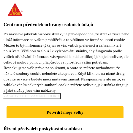
You are accessing "Sika CZ", it seems you are accessing it from
"Spojené státy". We have a dedicated website for your country.
Centrum předvoleb ochrany osobních údajů
TO SIKA
STAY ON SIKA
VYBERTE
USA
CZ
STÁT
Při návštěvě jakékoli webové stránky je pravděpodobné, že stránka získá nebo
uloží informace na vašem prohlížeči, a to většinou ve formě souborů cookie.
Můžou to být informace týkající se vás, vašich preferencí a zařízení, které
používáte. Většinou to slouží k vylepšování stránky, aby fungovala podle
Sika CZ
vašich očekávání. Informace vás zpravidla neidentifikují jako jednotlivce, ale
celkově mohou pomoci přizpůsobovat prostředí vašim potřebám.
Respektujeme vaše právo na soukromí, a proto se můžete rozhodnout, že
některé soubory cookie nebudete akceptovat. Když kliknete na různé tituly,
dozvíte se více a budete moci nastavení změnit. Nezapomínejte ale na to, že
WILLIS BUILDING
zablokováním některých souborů cookie můžete ovlivnit, jak stránka funguje
a jaké služby jsou vám nabízeny.
ZÁSADY UCHOVÁVÁNÍ COOKIE
Potvrdit moje volby
Řízení předvoleb poskytování souhlasu