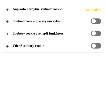
Industry
...
Willis Building
Naprosto nezbytné soubory cookie
Vždy aktivní
Soubory cookie pro zvýšení výkonu
Soubory cookie pro lepší funkčnost
2008
LONDON, UNITED KINGDOM
Cílené soubory cookie