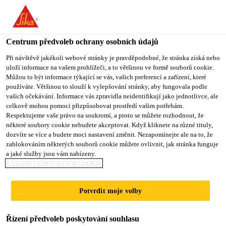
You are accessing "Sika CZ", it seems you are accessing it from
"Spojené státy". We have a dedicated website for your country.
Centrum předvoleb ochrany osobních údajů
TO SIKA
STAY ON SIKA
VYBERTE
USA
CZ
STÁT
Při návštěvě jakékoli webové stránky je pravděpodobné, že stránka získá nebo
uloží informace na vašem prohlížeči, a to většinou ve formě souborů cookie.
Můžou to být informace týkající se vás, vašich preferencí a zařízení, které
používáte. Většinou to slouží k vylepšování stránky, aby fungovala podle
Sika CZ
vašich očekávání. Informace vás zpravidla neidentifikují jako jednotlivce, ale
celkově mohou pomoci přizpůsobovat prostředí vašim potřebám.
Respektujeme vaše právo na soukromí, a proto se můžete rozhodnout, že
některé soubory cookie nebudete akceptovat. Když kliknete na různé tituly,
dozvíte se více a budete moci nastavení změnit. Nezapomínejte ale na to, že
SHENZHEN
zablokováním některých souborů cookie můžete ovlivnit, jak stránka funguje
a jaké služby jsou vám nabízeny.
ENERGY
ZÁSADY UCHOVÁVÁNÍ COOKIE
HEADQUARTERS
Potvrdit moje volby
NORTH AND
Řízení předvoleb poskytování souhlasu