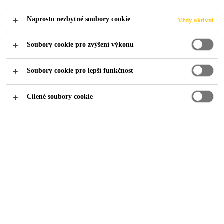
SOUTH TOWER
Naprosto nezbytné soubory cookie
Vždy aktivní
Soubory cookie pro zvýšení výkonu
Soubory cookie pro lepší funkčnost
Industry
...
Shenzhen Energy Headquarters North and 
Cílené soubory cookie
2017
SHENZHEN, CHINA