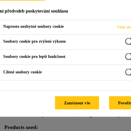
ní předvoleb poskytování souhlasu
Naprosto nezbytné soubory cookie
Vždy akt
angsit University
Soubory cookie pro zvýšení výkonu
LAND, MUANG-AKE, PHAHOLYOTHIN ROAD
Soubory cookie pro lepší funkčnost
Cílené soubory cookie
Special Features:
Hot Climate
Climate:
Tropical
Facade Supplier:
P.K. Aluminium
Zamítnout vše
Povolit
Architect:
Faculty of Architecture, Rangsit University
Products used: