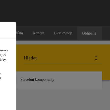
Prodejní místa
Kariéra
B2B eShop
Oblíbené
ormace
ající
ánky,
y
i
 stažení
Stavební komponenty