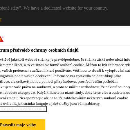
ojené státy". We have a dedicated website for your country.
T
RŮMYSL
PRŮMYSL
Kontakty
rum předvoleb ochrany osobních údajů
ávštěvě jakékoli webové stránky je pravděpodobné, že stránka získá nebo uloží inf
šem prohlížeči, a to většinou ve formě souborů cookie. Můžou to být informace týk
s, vašich preferencí a zařízení, které používáte. Většinou to slouží k vylepšování str
ungovala podle vašich očekávání. Informace vás zpravidla neidentifikují jako
tlivce, ale celkově mohou pomoci přizpůsobovat prostředí vašim potřebám.
ktujeme vaše právo na soukromí, a proto se můžete rozhodnout, že některé soubor
e nebudete akceptovat. Když kliknete na různé tituly, dozvíte se více a budete moc
Reference
Služby zákazníkům
Události
Dokumentace ke
vení změnit. Nezapomínejte ale na to, že zablokováním některých souborů cookie
e ovlivnit, jak stránka funguje a jaké služby jsou vám nabízeny.
ADY UCHOVÁVÁNÍ COOKIE
ERSITY
Potvrdit moje volby