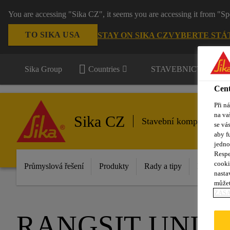
You are accessing "Sika CZ", it seems you are accessing it from "Sp
TO SIKA USA
STAY ON SIKA CZ
VYBERTE STÁ
Sika Group
Countries
STAVEBNICTVÍ / P
Cent
Při n
na va
Sika CZ
Stavební komponenty
se vá
aby f
jedno
Respe
cooki
Průmyslová řešení
Produkty
Rady a tipy
Inovace
nasta
můžet
ZÁS
RANGSIT UNIV