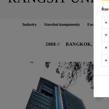
Říze
Industry
Stavební komponenty
Fasády
R
2008
BANGKOK, THAI