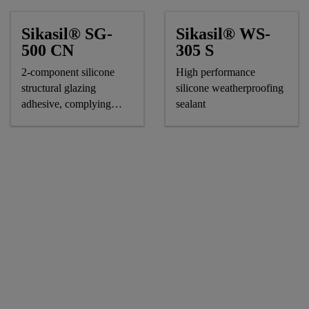
Sikasil® SG-
Sikasil® WS-
500 CN
305 S
2-component silicone
High performance
structural glazing
silicone weatherproofing
adhesive, complying
sealant
astm and GB standards