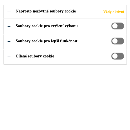
Industry
...
One World Trade Center
Naprosto nezbytné soubory cookie
Vždy aktivní
Soubory cookie pro zvýšení výkonu
Soubory cookie pro lepší funkčnost
2014
NEW YORK, USA
Cílené soubory cookie