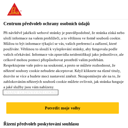
You are accessing "Sika CZ", it seems you are accessing it from
"Spojené státy". We have a dedicated website for your country.
Centrum předvoleb ochrany osobních údajů
TO SIKA
STAY ON SIKA
VYBERTE
USA
CZ
STÁT
Při návštěvě jakékoli webové stránky je pravděpodobné, že stránka získá nebo
uloží informace na vašem prohlížeči, a to většinou ve formě souborů cookie.
Můžou to být informace týkající se vás, vašich preferencí a zařízení, které
používáte. Většinou to slouží k vylepšování stránky, aby fungovala podle
Sika CZ
vašich očekávání. Informace vás zpravidla neidentifikují jako jednotlivce, ale
celkově mohou pomoci přizpůsobovat prostředí vašim potřebám.
Respektujeme vaše právo na soukromí, a proto se můžete rozhodnout, že
některé soubory cookie nebudete akceptovat. Když kliknete na různé tituly,
dozvíte se více a budete moci nastavení změnit. Nezapomínejte ale na to, že
ONE WORLD
zablokováním některých souborů cookie můžete ovlivnit, jak stránka funguje
a jaké služby jsou vám nabízeny.
TRADE CENTER
ZÁSADY UCHOVÁVÁNÍ COOKIE
Potvrdit moje volby
Řízení předvoleb poskytování souhlasu