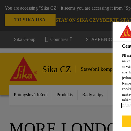
You are accessing "Sika CZ", it seems you are accessing it from "Sp
TO SIKA USA
STAY ON SIKA CZ
VYBERTE STÁ
Sika Group
Countries
STAVEBNICTVÍ / P
Cent
Při n
na va
Sika CZ
se vá
Stavební komponenty
aby f
jedno
Respe
cooki
nasta
Průmyslová řešení
Produkty
Rady a tipy
Inovace
můžet
ZÁS
MORE LONDON 