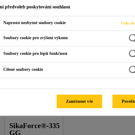
ní předvoleb poskytování souhlasu
Naprosto nezbytné soubory cookie
Vždy akt
ore London Building 1A
Soubory cookie pro zvýšení výkonu
Soubory cookie pro lepší funkčnost
D KINGDOM
Cílené soubory cookie
Architect:
Foster and Partners
Facade by:
Permasteelisa
Zamítnout vše
Povolit
Sika Products:
SikaForce® 335 GG
SikaForce®-335
GG