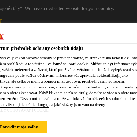
ojené státy". We have a dedicated website for your country.
T
RŮMYSL
PRŮMYSL
Kontakty
rum předvoleb ochrany osobních údajů
ávštěvě jakékoli webové stránky je pravděpodobné, že stránka získá nebo uloží inf
šem prohlížeči, a to většinou ve formě souborů cookie. Můžou to být informace týk
s, vašich preferencí a zařízení, které používáte. Většinou to slouží k vylepšování str
ungovala podle vašich očekávání. Informace vás zpravidla neidentifikují jako
tlivce, ale celkově mohou pomoci přizpůsobovat prostředí vašim potřebám.
ktujeme vaše právo na soukromí, a proto se můžete rozhodnout, že některé soubor
e nebudete akceptovat. Když kliknete na různé tituly, dozvíte se více a budete moc
vení změnit. Nezapomínejte ale na to, že zablokováním některých souborů cookie
Reference
Služby zákazníkům
Události
Dokumentace ke
e ovlivnit, jak stránka funguje a jaké služby jsou vám nabízeny.
ADY UCHOVÁVÁNÍ COOKIE
Potvrdit moje volby
BUILDING 1A