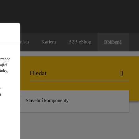
Prodejní místa
Kariéra
B2B eShop
Oblíbené
ormace
ající
ánky,
y
i
 stažení
Stavební komponenty