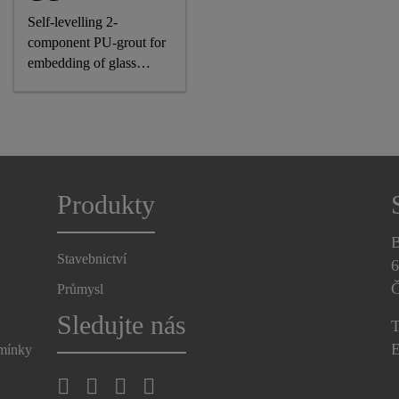
Self-levelling 2-
component PU-grout for
embedding of glass
panels
Produkty
B
Stavebnictví
6
Č
Průmysl
Sledujte nás
T
E
dmínky