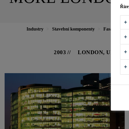
Říze
Industry
Stavební komponenty
Fasády
M
2003
LONDON, UNITE