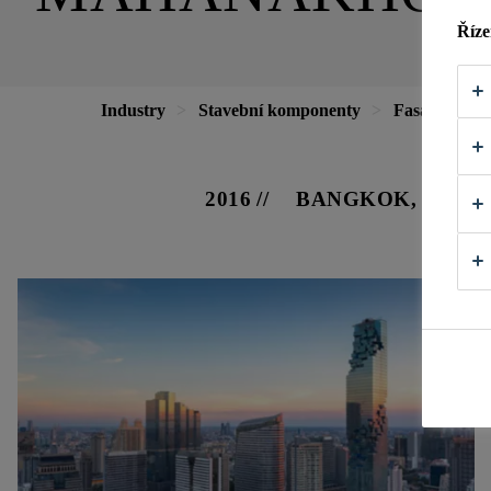
Říze
Industry
Stavební komponenty
Fasády
M
2016
BANGKOK, THAI