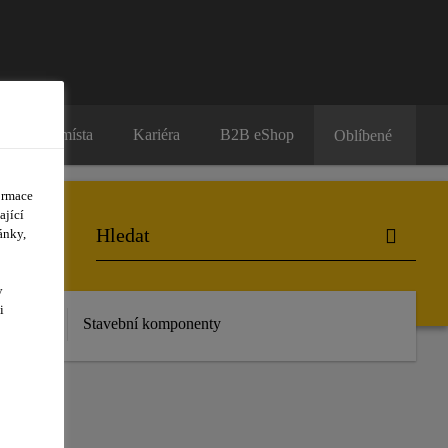
Prodejní místa
Kariéra
B2B eShop
Oblíbené
ormace
ající
ánky,
y
i
 stažení
Stavební komponenty