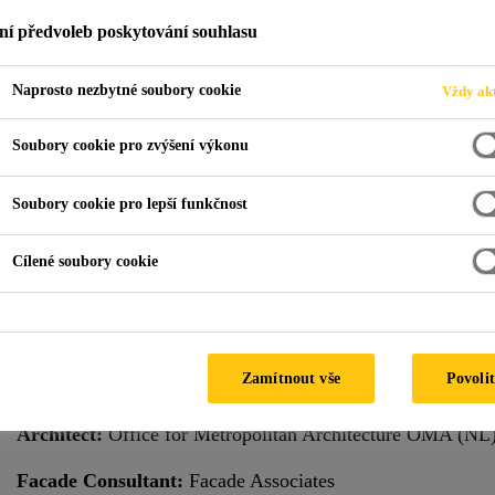
ní předvoleb poskytování souhlasu
Naprosto nezbytné soubory cookie
Vždy akt
ahaNakhon
Soubory cookie pro zvýšení výkonu
LAND
Soubory cookie pro lepší funkčnost
Cílené soubory cookie
Special Features:
Hot Climate
Climate:
Tropical
Zamítnout vše
Povolit
Facade Supplier:
Peterson
Architect:
Office for Metropolitan Architecture OMA (NL
Facade Consultant:
Facade Associates