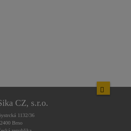
Sika CZ, s.r.o.
ystrcká 1132/36
2400 Brno
eská republika