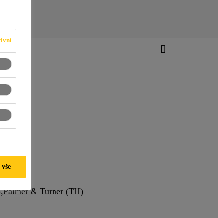
ivní
 vše
),Palmer & Turner (TH)