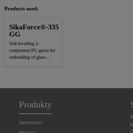
Products used:
SikaForce®-335
GG
Self-levelling 2-
component PU-grout for
embedding of glass
panels
Produkty
B
Stavebnictví
6
Č
Průmysl