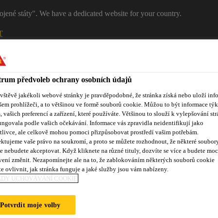
ojené státy". We have a dedicated website for your country.
T
RŮMYSL
PRŮMYSL
Kontakty
rum předvoleb ochrany osobních údajů
ávštěvě jakékoli webové stránky je pravděpodobné, že stránka získá nebo uloží inf
šem prohlížeči, a to většinou ve formě souborů cookie. Můžou to být informace týk
s, vašich preferencí a zařízení, které používáte. Většinou to slouží k vylepšování str
ungovala podle vašich očekávání. Informace vás zpravidla neidentifikují jako
tlivce, ale celkově mohou pomoci přizpůsobovat prostředí vašim potřebám.
ktujeme vaše právo na soukromí, a proto se můžete rozhodnout, že některé soubor
e nebudete akceptovat. Když kliknete na různé tituly, dozvíte se více a budete moc
Reference
Služby zákazníkům
Události
Dokumentace ke
vení změnit. Nezapomínejte ale na to, že zablokováním některých souborů cookie
e ovlivnit, jak stránka funguje a jaké služby jsou vám nabízeny.
ADY UCHOVÁVÁNÍ COOKIE
Potvrdit moje volby