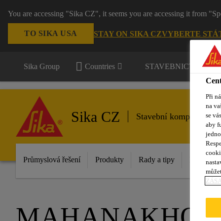
You are accessing "Sika CZ", it seems you are accessing it from "Sp
TO SIKA USA
STAY ON SIKA CZ
VYBERTE STÁ
Sika Group
Countries
STAVEBNICTVÍ / P
Cent
Při n
na va
Sika CZ
se vá
Stavební komponenty
aby f
jedno
Respe
cooki
Průmyslová řešení
Produkty
Rady a tipy
Inovace
nasta
můžet
ZÁS
MAHANAKHON