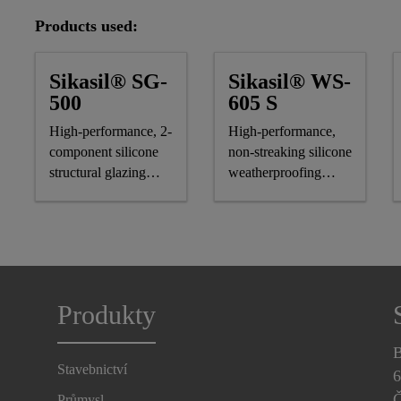
Products used:
Sikasil® SG-
Sikasil® WS-
500
605 S
High-performance, 2-
High-performance,
component silicone
non-streaking silicone
structural glazing
weatherproofing
adhesive
sealant, CE-marked
Produkty
B
Stavebnictví
6
Č
Průmysl