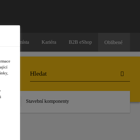
Prodejní místa
Kariéra
B2B eShop
Oblíbené
ormace
ající
ánky,
y
i
 stažení
Stavební komponenty