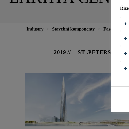
Říze
Industry
Stavební komponenty
Fasády
L
2019
ST .PETERSBURG,