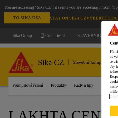
You are accessing "Sika CZ", it seems you are accessing it from "Sp
TO SIKA USA
STAY ON SIKA CZ
VYBERTE STÁ
Sika Group
Countries
STAVEBNICTVÍ / P
Cent
Při n
na va
Sika CZ
se vá
Stavební komponenty
aby f
jedno
Respe
cooki
Průmyslová řešení
Produkty
Rady a tipy
Inovace
nasta
můžet
ZÁS
LAKHTA CENT