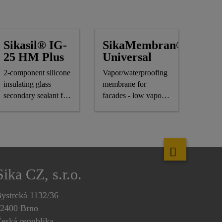
Sikasil® IG-
SikaMembran®
25 HM Plus
Universal
2-component silicone
Vapor/waterproofing
insulating glass
membrane for
secondary sealant for
facades - low vapor
air-/gas-filled IG units
permeability
Sika CZ, s.r.o.
ystrcká 1132/36
2400 Brno
eská republika