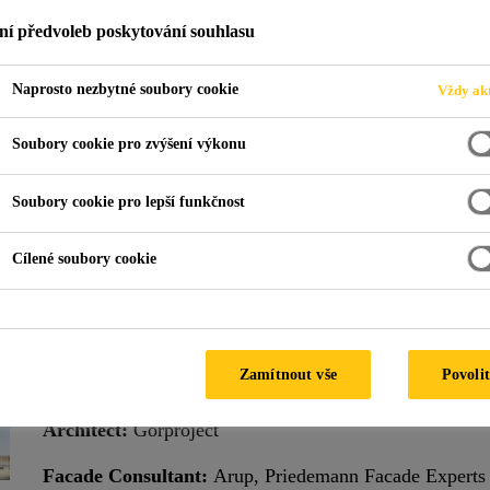
ní předvoleb poskytování souhlasu
Naprosto nezbytné soubory cookie
Vždy akt
akhta Center
Soubory cookie pro zvýšení výkonu
 RUSSIA
Soubory cookie pro lepší funkčnost
Cílené soubory cookie
Special Features:
Cold climate, cold-bent glazing
Climate:
Continental
Zamítnout vše
Povolit
Facade Supplier:
Josef Gartner, Lindner Group
Architect:
Gorproject
Facade Consultant:
Arup, Priedemann Facade Experts