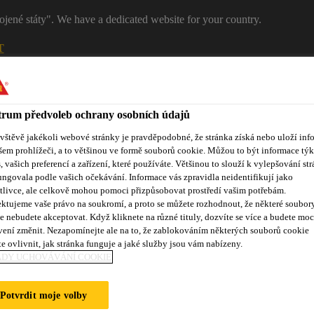
ojené státy". We have a dedicated website for your country.
T
RŮMYSL
PRŮMYSL
Kontakty
rum předvoleb ochrany osobních údajů
ávštěvě jakékoli webové stránky je pravděpodobné, že stránka získá nebo uloží inf
šem prohlížeči, a to většinou ve formě souborů cookie. Můžou to být informace týk
s, vašich preferencí a zařízení, které používáte. Většinou to slouží k vylepšování str
ungovala podle vašich očekávání. Informace vás zpravidla neidentifikují jako
tlivce, ale celkově mohou pomoci přizpůsobovat prostředí vašim potřebám.
ktujeme vaše právo na soukromí, a proto se můžete rozhodnout, že některé soubor
e nebudete akceptovat. Když kliknete na různé tituly, dozvíte se více a budete moc
Reference
Služby zákazníkům
Události
Dokumentace ke
vení změnit. Nezapomínejte ale na to, že zablokováním některých souborů cookie
e ovlivnit, jak stránka funguje a jaké služby jsou vám nabízeny.
ADY UCHOVÁVÁNÍ COOKIE
ER
Potvrdit moje volby