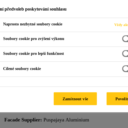
ní předvoleb poskytování souhlasu
Naprosto nezbytné soubory cookie
Vždy akt
L Sentral Lot-G
Soubory cookie pro zvýšení výkonu
Soubory cookie pro lepší funkčnost
Cílené soubory cookie
NU Sentral Lot-G consists of a 27-storey office tower, a 7-st
cinemas situated in an integrated network of development.
Special Features:
Hot climate
Zamítnout vše
Povolit
Climate:
Tropical
Facade Supplier:
Puspajaya Aluminium