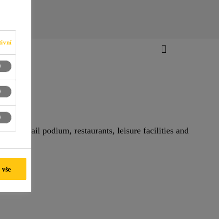
ivní
orey retail podium, restaurants, leisure facilities and
 vše