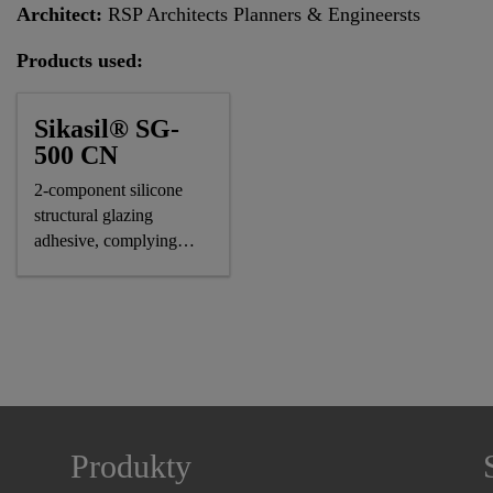
Architect:
RSP Architects Planners & Engineersts
Products used:
Sikasil® SG-
500 CN
2-component silicone
structural glazing
adhesive, complying
astm and GB standards
Produkty