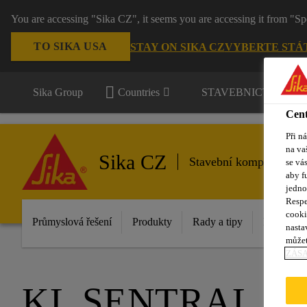
You are accessing "Sika CZ", it seems you are accessing it from "Sp
TO SIKA USA
STAY ON SIKA CZ
VYBERTE STÁ
Sika Group
Countries
STAVEBNICTVÍ / P
Cent
Při n
na va
Sika CZ
Stavební komponenty
se vá
aby f
jedno
Respe
cooki
Průmyslová řešení
Produkty
Rady a tipy
Inovace
nasta
můžet
ZÁS
KL SENTRAL L