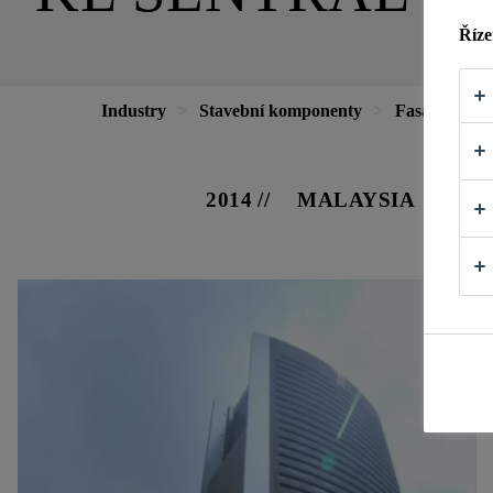
Říze
Industry
Stavební komponenty
Fasády
K
2014
MALAYSIA