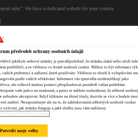
ojené státy". We have a dedicated website for your country.
T
RŮMYSL
PRŮMYSL
Kontakty
rum předvoleb ochrany osobních údajů
ávštěvě jakékoli webové stránky je pravděpodobné, že stránka získá nebo uloží inf
šem prohlížeči, a to většinou ve formě souborů cookie. Můžou to být informace týk
s, vašich preferencí a zařízení, které používáte. Většinou to slouží k vylepšování str
ungovala podle vašich očekávání. Informace vás zpravidla neidentifikují jako
tlivce, ale celkově mohou pomoci přizpůsobovat prostředí vašim potřebám.
ktujeme vaše právo na soukromí, a proto se můžete rozhodnout, že některé soubor
e nebudete akceptovat. Když kliknete na různé tituly, dozvíte se více a budete moc
Reference
Služby zákazníkům
Události
Dokumentace ke
vení změnit. Nezapomínejte ale na to, že zablokováním některých souborů cookie
e ovlivnit, jak stránka funguje a jaké služby jsou vám nabízeny.
ADY UCHOVÁVÁNÍ COOKIE
OT-G
Potvrdit moje volby