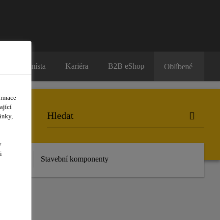
Prodejní místa
Kariéra
B2B eShop
Oblíbené
ormace
ající
ánky,
y
i
 stažení
Stavební komponenty