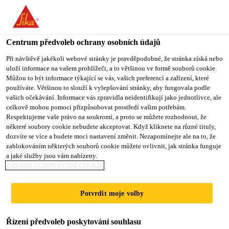
You are accessing "Sika CZ", it seems you are accessing it from
"Spojené státy". We have a dedicated website for your country.
Centrum předvoleb ochrany osobních údajů
TO SIKA
STAY ON SIKA
VYBERTE
USA
CZ
STÁT
Při návštěvě jakékoli webové stránky je pravděpodobné, že stránka získá nebo
uloží informace na vašem prohlížeči, a to většinou ve formě souborů cookie.
Můžou to být informace týkající se vás, vašich preferencí a zařízení, které
používáte. Většinou to slouží k vylepšování stránky, aby fungovala podle
Sika CZ
vašich očekávání. Informace vás zpravidla neidentifikují jako jednotlivce, ale
celkově mohou pomoci přizpůsobovat prostředí vašim potřebám.
Respektujeme vaše právo na soukromí, a proto se můžete rozhodnout, že
některé soubory cookie nebudete akceptovat. Když kliknete na různé tituly,
dozvíte se více a budete moci nastavení změnit. Nezapomínejte ale na to, že
SHANGHAI
zablokováním některých souborů cookie můžete ovlivnit, jak stránka funguje
a jaké služby jsou vám nabízeny.
GREENLAND
ZÁSADY UCHOVÁVÁNÍ COOKIE
GROUP
Potvrdit moje volby
HEADQUARTERS
Řízení předvoleb poskytování souhlasu