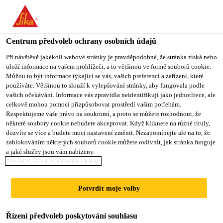
You are accessing "Sika CZ", it seems you are accessing it from
"Spojené státy". We have a dedicated website for your country.
Centrum předvoleb ochrany osobních údajů
TO SIKA
STAY ON SIKA
VYBERTE
USA
CZ
STÁT
Při návštěvě jakékoli webové stránky je pravděpodobné, že stránka získá nebo
uloží informace na vašem prohlížeči, a to většinou ve formě souborů cookie.
Můžou to být informace týkající se vás, vašich preferencí a zařízení, které
používáte. Většinou to slouží k vylepšování stránky, aby fungovala podle
Sika CZ
vašich očekávání. Informace vás zpravidla neidentifikují jako jednotlivce, ale
celkově mohou pomoci přizpůsobovat prostředí vašim potřebám.
Respektujeme vaše právo na soukromí, a proto se můžete rozhodnout, že
některé soubory cookie nebudete akceptovat. Když kliknete na různé tituly,
dozvíte se více a budete moci nastavení změnit. Nezapomínejte ale na to, že
GUANGDONG
zablokováním některých souborů cookie můžete ovlivnit, jak stránka funguje
a jaké služby jsou vám nabízeny.
DEVELOPMENT
ZÁSADY UCHOVÁVÁNÍ COOKIE
BANK
Potvrdit moje volby
Řízení předvoleb poskytování souhlasu