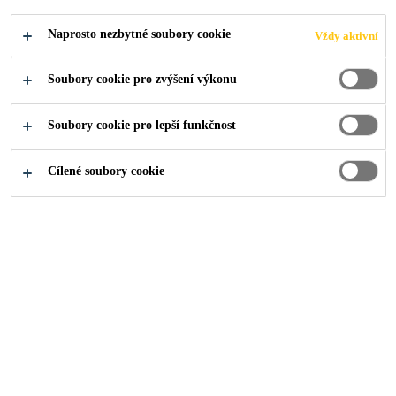
Naprosto nezbytné soubory cookie
Vždy aktivní
Soubory cookie pro zvýšení výkonu
Industry
...
Chang Cung Health and Culture Village
Soubory cookie pro lepší funkčnost
Cílené soubory cookie
2007
BUILDING E OF AREA C, TAOYUAN
COUNTY, TAIWAN