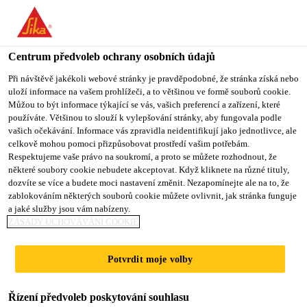
You are accessing "Sika CZ", it seems you are accessing it from
"Spojené státy". We have a dedicated website for your country.
Centrum předvoleb ochrany osobních údajů
TO SIKA
STAY ON SIKA
VYBERTE
USA
CZ
STÁT
Při návštěvě jakékoli webové stránky je pravděpodobné, že stránka získá nebo
uloží informace na vašem prohlížeči, a to většinou ve formě souborů cookie.
Můžou to být informace týkající se vás, vašich preferencí a zařízení, které
používáte. Většinou to slouží k vylepšování stránky, aby fungovala podle
Sika CZ
vašich očekávání. Informace vás zpravidla neidentifikují jako jednotlivce, ale
celkově mohou pomoci přizpůsobovat prostředí vašim potřebám.
Respektujeme vaše právo na soukromí, a proto se můžete rozhodnout, že
některé soubory cookie nebudete akceptovat. Když kliknete na různé tituly,
dozvíte se více a budete moci nastavení změnit. Nezapomínejte ale na to, že
CHANG CUNG
zablokováním některých souborů cookie můžete ovlivnit, jak stránka funguje
a jaké služby jsou vám nabízeny.
HEALTH AND
ZÁSADY UCHOVÁVÁNÍ COOKIE
CULTURE
Potvrdit moje volby
VILLAGE
Řízení předvoleb poskytování souhlasu