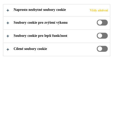
Industry
...
Adia Building
Naprosto nezbytné soubory cookie
Vždy aktivní
Soubory cookie pro zvýšení výkonu
Soubory cookie pro lepší funkčnost
2006
ABU DHABI
Cílené soubory cookie