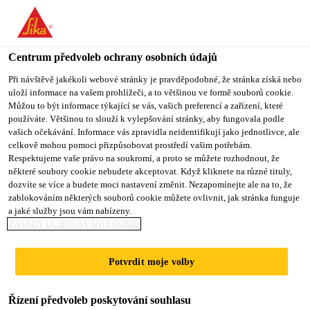
You are accessing "Sika CZ", it seems you are accessing it from
"Spojené státy". We have a dedicated website for your country.
Centrum předvoleb ochrany osobních údajů
TO SIKA
STAY ON SIKA
VYBERTE
USA
CZ
STÁT
Při návštěvě jakékoli webové stránky je pravděpodobné, že stránka získá nebo
uloží informace na vašem prohlížeči, a to většinou ve formě souborů cookie.
Můžou to být informace týkající se vás, vašich preferencí a zařízení, které
používáte. Většinou to slouží k vylepšování stránky, aby fungovala podle
Sika CZ
vašich očekávání. Informace vás zpravidla neidentifikují jako jednotlivce, ale
celkově mohou pomoci přizpůsobovat prostředí vašim potřebám.
Respektujeme vaše právo na soukromí, a proto se můžete rozhodnout, že
některé soubory cookie nebudete akceptovat. Když kliknete na různé tituly,
dozvíte se více a budete moci nastavení změnit. Nezapomínejte ale na to, že
ADIA BUILDING
zablokováním některých souborů cookie můžete ovlivnit, jak stránka funguje
a jaké služby jsou vám nabízeny.
ZÁSADY UCHOVÁVÁNÍ COOKIE
Potvrdit moje volby
Řízení předvoleb poskytování souhlasu