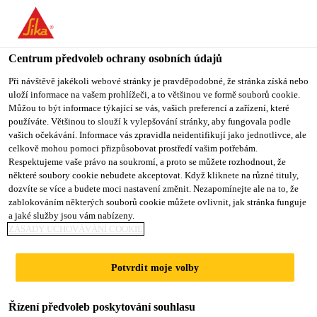
You are accessing "Sika CZ", it seems you are accessing it from
"Spojené státy". We have a dedicated website for your country.
Centrum předvoleb ochrany osobních údajů
TO SIKA
STAY ON SIKA
VYBERTE
USA
CZ
STÁT
Při návštěvě jakékoli webové stránky je pravděpodobné, že stránka získá nebo
uloží informace na vašem prohlížeči, a to většinou ve formě souborů cookie.
Můžou to být informace týkající se vás, vašich preferencí a zařízení, které
používáte. Většinou to slouží k vylepšování stránky, aby fungovala podle
Sika CZ
vašich očekávání. Informace vás zpravidla neidentifikují jako jednotlivce, ale
celkově mohou pomoci přizpůsobovat prostředí vašim potřebám.
Respektujeme vaše právo na soukromí, a proto se můžete rozhodnout, že
některé soubory cookie nebudete akceptovat. Když kliknete na různé tituly,
dozvíte se více a budete moci nastavení změnit. Nezapomínejte ale na to, že
50 WEST
zablokováním některých souborů cookie můžete ovlivnit, jak stránka funguje
a jaké služby jsou vám nabízeny.
ZÁSADY UCHOVÁVÁNÍ COOKIE
Potvrdit moje volby
Řízení předvoleb poskytování souhlasu