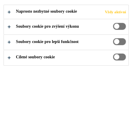
Industry
Stavební komponenty
Fasády
50 West
Naprosto nezbytné soubory cookie
Vždy aktivní
Soubory cookie pro zvýšení výkonu
Soubory cookie pro lepší funkčnost
2018
NEW YORK, USA
Cílené soubory cookie