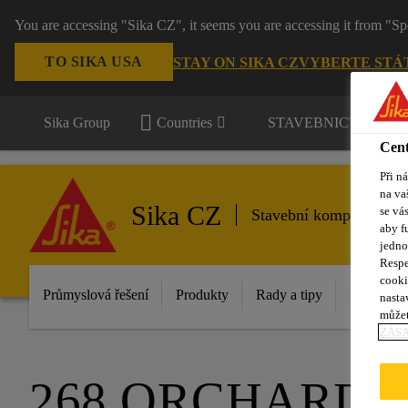
You are accessing "Sika CZ", it seems you are accessing it from "Sp
TO SIKA USA
STAY ON SIKA CZ
VYBERTE STÁ
Sika Group
Countries
STAVEBNICTVÍ / P
Cent
Při n
na va
Sika CZ
se vá
Stavební komponenty
aby f
jedno
Respe
cooki
Průmyslová řešení
Produkty
Rady a tipy
Inovace
nasta
můžet
ZÁS
268 ORCHARD 