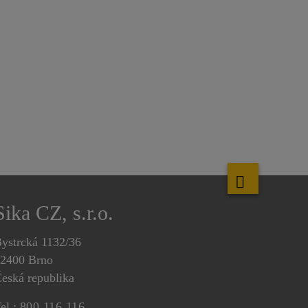
Sika CZ, s.r.o.
ystrcká 1132/36
2400 Brno
eská republika
el.:
800 116 116