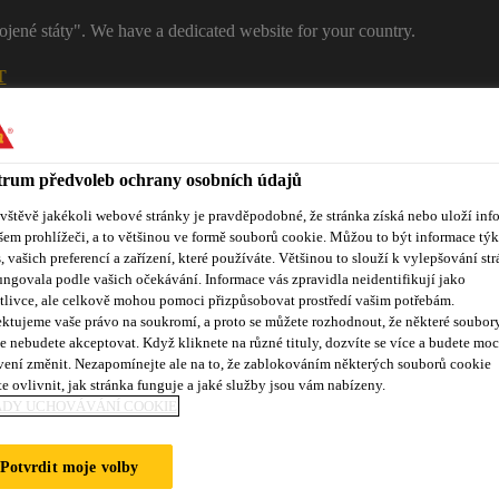
ojené státy". We have a dedicated website for your country.
T
RŮMYSL
PRŮMYSL
Kontakty
rum předvoleb ochrany osobních údajů
ávštěvě jakékoli webové stránky je pravděpodobné, že stránka získá nebo uloží inf
šem prohlížeči, a to většinou ve formě souborů cookie. Můžou to být informace týk
s, vašich preferencí a zařízení, které používáte. Většinou to slouží k vylepšování str
ungovala podle vašich očekávání. Informace vás zpravidla neidentifikují jako
tlivce, ale celkově mohou pomoci přizpůsobovat prostředí vašim potřebám.
ktujeme vaše právo na soukromí, a proto se můžete rozhodnout, že některé soubor
e nebudete akceptovat. Když kliknete na různé tituly, dozvíte se více a budete moc
Reference
Služby zákazníkům
Události
Dokumentace ke
vení změnit. Nezapomínejte ale na to, že zablokováním některých souborů cookie
e ovlivnit, jak stránka funguje a jaké služby jsou vám nabízeny.
ADY UCHOVÁVÁNÍ COOKIE
ROAD
Potvrdit moje volby