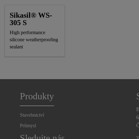
Sikasil® WS-
305 S
High performance
silicone weatherproofing
sealant
Produkty
B
Stavebnictví
6
Č
Průmysl
Sledujte nás
T