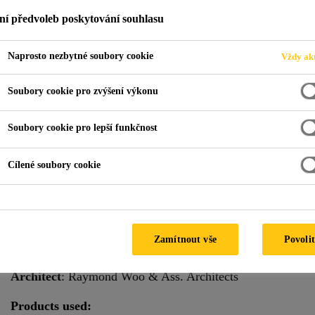
ní předvoleb poskytování souhlasu
Naprosto nezbytné soubory cookie
Vždy akt
68 Orchard Road
Soubory cookie pro zvýšení výkonu
AD, SINGAPORE
Soubory cookie pro lepší funkčnost
Cílené soubory cookie
Special Features:
Hot climate
Climate:
Tropical
Zamítnout vše
Povolit
Facade Supplier
: Amxon Steel
Architect
: Raymond Woo & Ass. Architects
Products used: