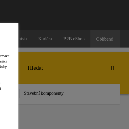
Prodejní místa
Kariéra
B2B eShop
Oblíbené
ormace
ající
ánky,
y
i
 stažení
Stavební komponenty