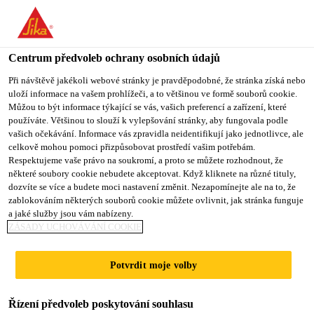
You are accessing "Sika CZ", it seems you are accessing it from
"Spojené státy". We have a dedicated website for your country.
Centrum předvoleb ochrany osobních údajů
TO SIKA
STAY ON SIKA
VYBERTE
USA
CZ
STÁT
Při návštěvě jakékoli webové stránky je pravděpodobné, že stránka získá nebo
uloží informace na vašem prohlížeči, a to většinou ve formě souborů cookie.
Můžou to být informace týkající se vás, vašich preferencí a zařízení, které
používáte. Většinou to slouží k vylepšování stránky, aby fungovala podle
Sika CZ
vašich očekávání. Informace vás zpravidla neidentifikují jako jednotlivce, ale
celkově mohou pomoci přizpůsobovat prostředí vašim potřebám.
Respektujeme vaše právo na soukromí, a proto se můžete rozhodnout, že
některé soubory cookie nebudete akceptovat. Když kliknete na různé tituly,
dozvíte se více a budete moci nastavení změnit. Nezapomínejte ale na to, že
DOWNLOAD
zablokováním některých souborů cookie můžete ovlivnit, jak stránka funguje
a jaké služby jsou vám nabízeny.
DOCUMENTS
ZÁSADY UCHOVÁVÁNÍ COOKIE
Potvrdit moje volby
Řízení předvoleb poskytování souhlasu