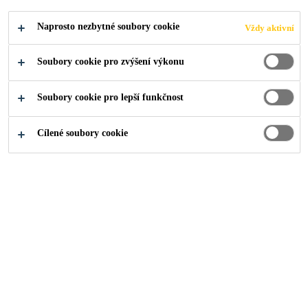
Industry
...
Download Documents
Naprosto nezbytné soubory cookie
Vždy aktivní
Soubory cookie pro zvýšení výkonu
Kam dál?
Soubory cookie pro lepší funkčnost
Cílené soubory cookie
Prodejní místa
Kontakty
O nás
Aktuality
Udržitelný rozvoj
Dokumenty