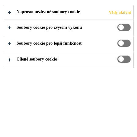
PROSTORU
Naprosto nezbytné soubory cookie
Vždy aktivní
STŘECH
Soubory cookie pro zvýšení výkonu
Soubory cookie pro lepší funkčnost
Cílené soubory cookie
Produkty pro stavebnictví
...
Fólie Sika v požárně neb
Na plochých střechách v požárně
nebezpečném prostoru je možné s