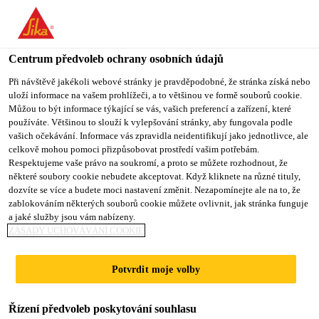
You are accessing "Sika CZ", it seems you are accessing it from
"Spojené státy". We have a dedicated website for your country.
Centrum předvoleb ochrany osobních údajů
TO SIKA
STAY ON SIKA
VYBERTE
USA
CZ
STÁT
Při návštěvě jakékoli webové stránky je pravděpodobné, že stránka získá nebo
uloží informace na vašem prohlížeči, a to většinou ve formě souborů cookie.
Můžou to být informace týkající se vás, vašich preferencí a zařízení, které
používáte. Většinou to slouží k vylepšování stránky, aby fungovala podle
Sika CZ
vašich očekávání. Informace vás zpravidla neidentifikují jako jednotlivce, ale
celkově mohou pomoci přizpůsobovat prostředí vašim potřebám.
Respektujeme vaše právo na soukromí, a proto se můžete rozhodnout, že
některé soubory cookie nebudete akceptovat. Když kliknete na různé tituly,
dozvíte se více a budete moci nastavení změnit. Nezapomínejte ale na to, že
zablokováním některých souborů cookie můžete ovlivnit, jak stránka funguje
FÓLIE SIKA V
a jaké služby jsou vám nabízeny.
ZÁSADY UCHOVÁVÁNÍ COOKIE
POŽÁRNĚ
Potvrdit moje volby
NEBEZPEČNÉM
Řízení předvoleb poskytování souhlasu