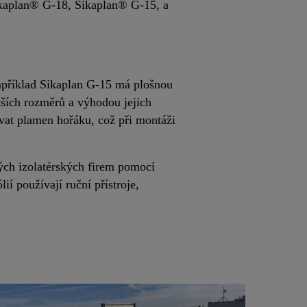
Sikaplan® G-18, Sikaplan® G-15, a
například Sikaplan G-15 má plošnou
ětších rozměrů a výhodou jejich
ívat plamen hořáku, což při montáži
ých izolatérských firem pomocí
ií používají ruční přístroje,