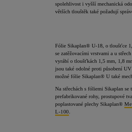
spolehlivost i vyšší mechanická odo
větších tlouštěk také požadují správ
Fólie Sikaplan® U-18, o tloušťce 1
se zatěžovacími vrstvami a u střec
vyrábí o tloušťkách 1,5 mm, 1,8 mm 
jsou také odolné proti působení UV 
možné fólie Sikaplan® U také mech
Na střechách s fóliemi Sikaplan se 
prefabrikované rohy, prostupové t
poplastované plechy Sikaplan®
Me
L-100
.