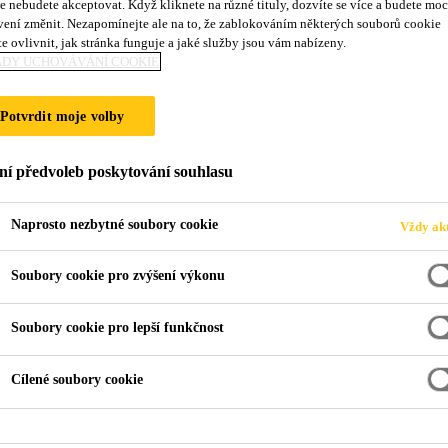
e nebudete akceptovat. Když kliknete na různé tituly, dozvíte se více a budete moc
vení změnit. Nezapomínejte ale na to, že zablokováním některých souborů cookie
AN NA STŘECHÁC
e ovlivnit, jak stránka funguje a jaké služby jsou vám nabízeny.
ADY UCHOVÁVÁNÍ COOKIE
H HAL A OBCHO
Potvrdit moje volby
ní předvoleb poskytování souhlasu
Naprosto nezbytné soubory cookie
Vždy akt
Soubory cookie pro zvýšení výkonu
py pro střechy
Fólie Sikaplan na střechách průmyslových hal a ob
Soubory cookie pro lepší funkčnost
PO střešní fólie (na bázi polyolefínu)
Hydroizolace
Střechy
Sika
Cílené soubory cookie