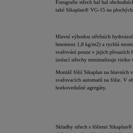
Fotografie střech hal hal obchodní
také Sikaplan® VG-15 na plochých 
Hlavní výhodou střešních hydroizol
hmotnost 1,8 kg/m2) a rychlá montáž
svařování pouze v jejich přesazích 
izolací střechy minimalizuje riziko
Montáž fólií Sikaplan na hlavních 
svařovacích automatů na fólie. V obl
horkovzdušné agregáty.
Skladby střech s fóliemi Sikaplan® 