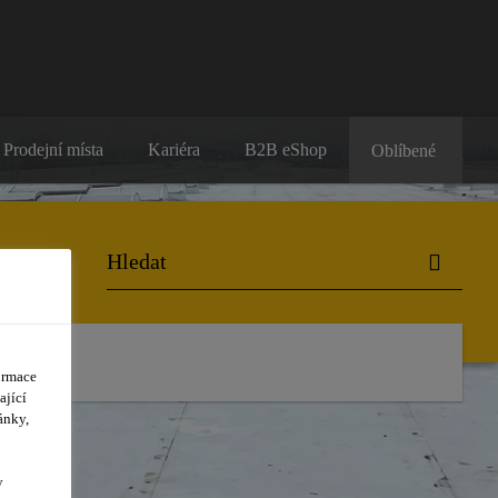
Prodejní místa
Kariéra
B2B eShop
Oblíbené
ormace
ající
ánky,
y