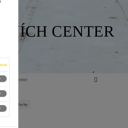
i
H
DNÍCH CENTER
ivní
chodních center
plan®
Střechy