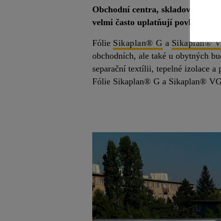
Obchodní centra, skladové a výrob
velmi často uplatňují povlakové f
Fólie
Sikaplan® G
a
Sikaplan® 
obchodních, ale také u obytných bu
separační textílii, tepelné izolace 
Fólie Sikaplan® G a Sikaplan® VG 