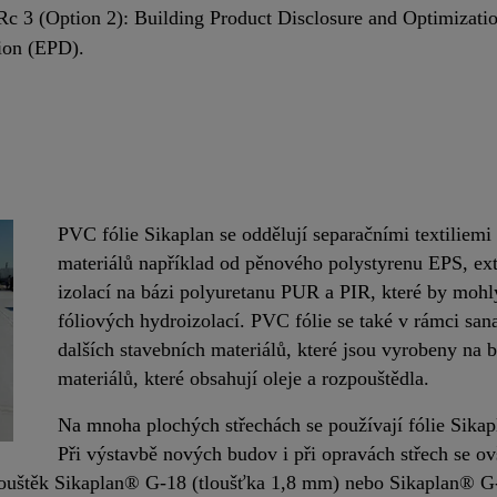
3 (Option 2): Building Product Disclosure and Optimizatio
ion (EPD).
PVC fólie Sikaplan se oddělují separačními textiliemi
materiálů například od pěnového polystyrenu EPS, ex
izolací na bázi polyuretanu PUR a PIR, které by mohly
fóliových hydroizolací. PVC fólie se také v rámci sana
dalších stavebních materiálů, které jsou vyrobeny na b
materiálů, které obsahují oleje a rozpouštědla.
Na mnoha plochých střechách se používají fólie Sika
Při výstavbě nových budov i při opravách střech se ovš
tlouštěk Sikaplan® G-18 (tloušťka 1,8 mm) nebo Sikaplan® G