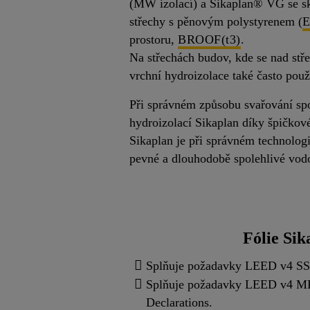
(MW izolací) a Sikaplan® VG se ske
střechy s pěnovým polystyrenem (
E
prostoru,
BROOF(t3)
.
Na střechách budov, kde se nad stře
vrchní hydroizolace také často pou
Při správném způsobu svařování sp
hydroizolací Sikaplan díky špičkov
Sikaplan je při správném technolog
pevné a dlouhodobě spolehlivé vodo
Fólie Sik
Splňuje požadavky LEED v4 SSc 5
Splňuje požadavky LEED v4 MRc 
Declarations.