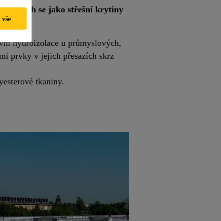
 kterých se jako střešní krytiny
 vše
avní hydroizolace u průmyslových,
i prvky v jejich přesazích skrz
esterové tkaniny.