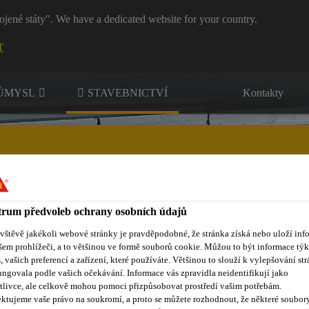
ojené státy". We have a dedicated website for your country.
T
RŮMYSL
STAVEBNICTVÍ
Kontakty
rum předvoleb ochrany osobních údajů
nty
Kontakty
ávštěvě jakékoli webové stránky je pravděpodobné, že stránka získá nebo uloží inf
šem prohlížeči, a to většinou ve formě souborů cookie. Můžou to být informace týk
s, vašich preferencí a zařízení, které používáte. Většinou to slouží k vylepšování str
ungovala podle vašich očekávání. Informace vás zpravidla neidentifikují jako
tlivce, ale celkově mohou pomoci přizpůsobovat prostředí vašim potřebám.
ktujeme vaše právo na soukromí, a proto se můžete rozhodnout, že některé soubor