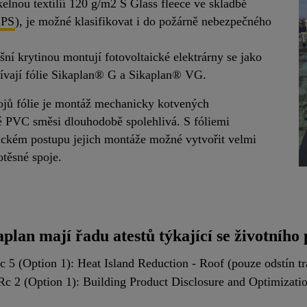
lnou textílií 120 g/m2 S Glass fleece ve skladbě
PS
), je možné klasifikovat i do požárně nebezpečného
šní krytinou montují fotovoltaické elektrárny se jako
žívají fólie Sikaplan® G a Sikaplan® VG.
ojů fólie je montáž mechanicky kotvených
é PVC směsi dlouhodobě spolehlivá. S fóliemi
ickém postupu jejich montáže možné vytvořit velmi
těsné spoje.
aplan mají řadu atestů týkající se životního 
 (Option 1): Heat Island Reduction - Roof (pouze odstín tra
2 (Option 1): Building Product Disclosure and Optimizati