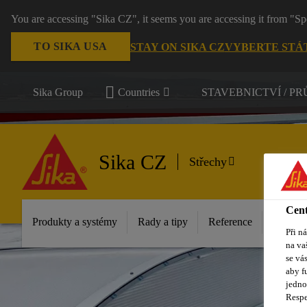
You are accessing "Sika CZ", it seems you are accessing it from "Sp
TO SIKA USA
STAY ON SIKA CZ
VYBERTE STÁ
Sika Group
Countries
STAVEBNICTVÍ / P
Sika CZ
Střechy
Cent
Produkty a systémy
Rady a tipy
Reference
Dokume
Při n
na va
se vá
aby f
jedno
Respe