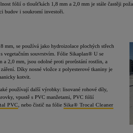
lnost fólií o tloušťkách 1,8 mm a 2,0 mm je stále častěji po
ci budov i soukromí investoři.
,8 mm, se používá jako hydroizolace plochých střech
h s vegetačním souvrstvím. Fólie Sikaplan® U se
a 2,0 mm, jsou odolné proti prorůstání rostlin, a
záření. Díky nosné vložce z polyesterové tkaniny je
anicky kotvit.
také používají další výrobky: lisované rohové díly,
varovky, vpustě s PVC manžetami, PVC fólií
tal PVC
, nebo čistič na fólie
Sika® Trocal Cleaner