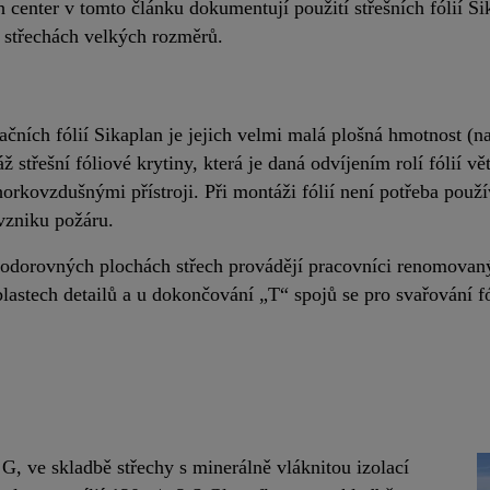
ch center v tomto článku dokumentují použití střešních fólií 
střechách velkých rozměrů.
ačních fólií Sikaplan je jejich velmi malá plošná hmotnost (
 střešní fóliové krytiny, která je daná odvíjením rolí fólií v
horkovzdušnými přístroji. Při montáži fólií není potřeba použ
 vzniku požáru.
vodorovných plochách střech provádějí pracovníci renomovan
astech detailů a u dokončování „T“ spojů se pro svařování fól
G, ve skladbě střechy s minerálně vláknitou izolací