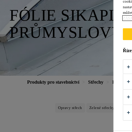
cooki
nasta
FÓLIE SIKAPL
můžet
ZÁS
PRŮMYSLOVÝC
Říze
Produkty pro stavebnictví
Střechy
Rady a ti
Opravy střech
Zelené střechy
TPO F