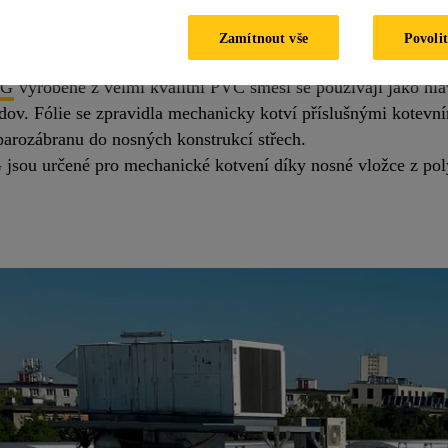
ní haly se staví s plochými střechami velkých rozměrů, na
Zamítnout vše
Povolit
óliové hydroizolace Sikaplan.
VG
vyrobené z velmi kvalitní PVC směsi se používají jako hl
dov. Fólie se zpravidla mechanicky kotví příslušnými kotevním
a parozábranu do nosných konstrukcí střech.
jsou určené pro mechanické kotvení díky nosné vložce z poly